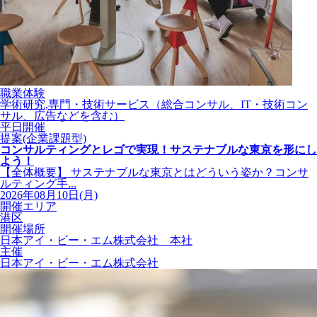
職業体験
学術研究,専門・技術サービス（総合コンサル、IT・技術コン
サル、広告などを含む）
平日開催
提案(企業課題型)
コンサルティングとレゴで実現！サステナブルな東京を形にし
よう！
【全体概要】 サステナブルな東京とはどういう姿か？コンサ
ルティング手...
2026年08月10日(月)
開催エリア
港区
開催場所
日本アイ・ビー・エム株式会社 本社
主催
日本アイ・ビー・エム株式会社