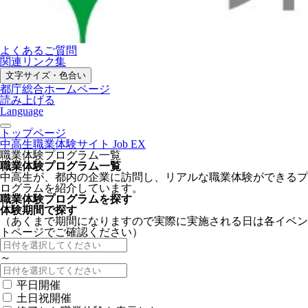
よくあるご質問
関連リンク集
文字サイズ・色合い
都庁総合ホームページ
読み上げる
Language
トップページ
中高生職業体験サイト Job EX
職業体験プログラム一覧
職業体験プログラム一覧
中高生が、都内の企業に訪問し、リアルな職業体験ができるプ
ログラムを紹介しています。
職業体験プログラムを探す
体験期間で探す
（あくまで期間になりますので実際に実施される日は各イベン
トページでご確認ください）
～
平日開催
土日祝開催