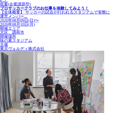
む）
提案(企業課題型)
プロサッカークラブのお仕事を体験してみよう！
【全体概要】 サッカーの試合が行われるスタジアムで実際に
運営メンバー...
2026年08月09日(日)〜
2026年08月10日(月)
開催エリア
北区、調布市
開催場所
味の素スタジアム
主催
東京ヴェルディ株式会社