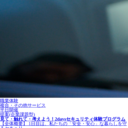
職業体験
複合・その他サービス
平日開催
提案(企業課題型)
見て・触れて・考えよう！2daysセキュリティ体験プログラム
【全体概要】 1日目は、私たちの「安全・安心」な暮らしを守