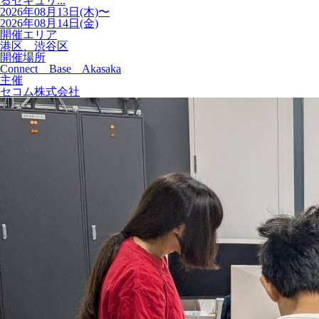
るセキュリ...
2026年08月13日(木)〜
2026年08月14日(金)
開催エリア
港区、渋谷区
開催場所
Connect Base Akasaka
主催
セコム株式会社