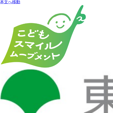
本文へ移動