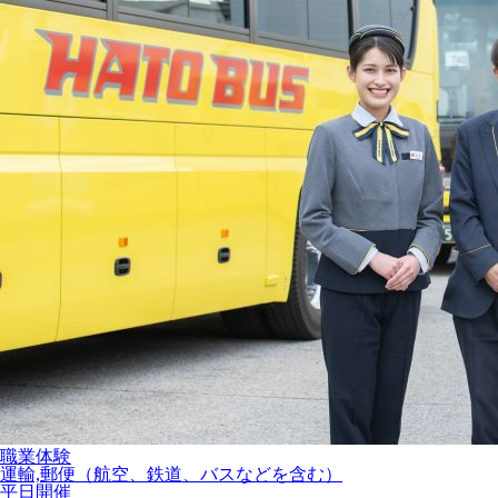
職業体験
運輸,郵便（航空、鉄道、バスなどを含む）
平日開催