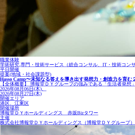
職業体験
学術研究,専門・技術サービス（総合コンサル、IT・技術コン
平日開催
提案(地域・社会課題型)
Hasso Camp〜未知なる答えを導き出す発想力・創造力を育む
【全体概要】 博報堂ＤＹグループの強みである「生活者発想」と
2026年08月06日(木)、
2026年08月27日(木)
開催エリア
港区、江東区
開催場所
博報堂ＤＹホールディングス 赤坂Bizタワー
主催
株式会社博報堂ＤＹホールディングス（博報堂ＤＹグループ）