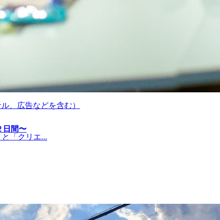
サル、広告などを含む）
２日間〜
「クリエ...