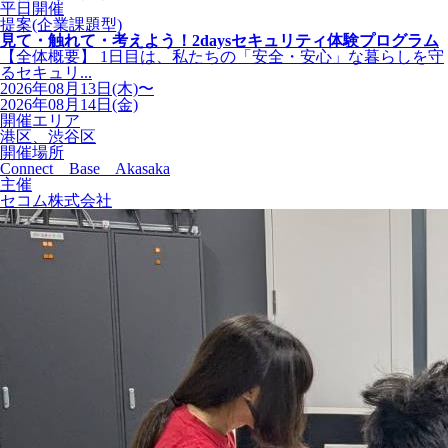
平日開催
提案(企業課題型)
見て・触れて・考えよう！2daysセキュリティ体験プログラム
【全体概要】 1日目は、私たちの「安全・安心」な暮らしを守
るセキュリ...
2026年08月13日(木)〜
2026年08月14日(金)
開催エリア
港区、渋谷区
開催場所
Connect Base Akasaka
主催
セコム株式会社