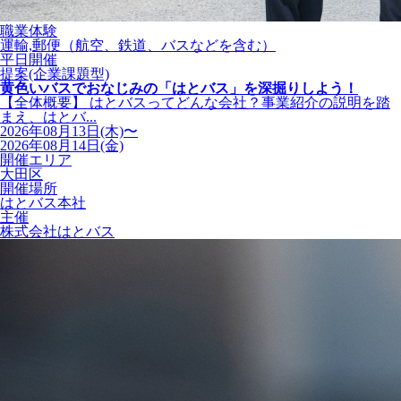
職業体験
運輸,郵便（航空、鉄道、バスなどを含む）
平日開催
提案(企業課題型)
黄色いバスでおなじみの「はとバス」を深掘りしよう！
【全体概要】 はとバスってどんな会社？事業紹介の説明を踏
まえ、はとバ...
2026年08月13日(木)〜
2026年08月14日(金)
開催エリア
大田区
開催場所
はとバス本社
主催
株式会社はとバス