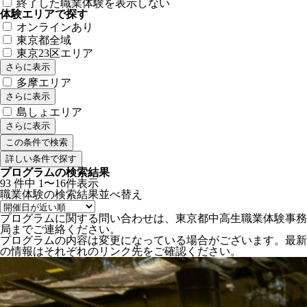
終了した職業体験を表示しない
体験エリアで探す
オンラインあり
東京都全域
東京23区エリア
さらに表示
多摩エリア
さらに表示
島しょエリア
さらに表示
詳しい条件で探す
プログラムの検索結果
93
件中
1〜16件表示
職業体験の検索結果
並べ替え
プログラムに関する問い合わせは、東京都中高生職業体験事務
局までご連絡ください。
プログラムの内容は変更になっている場合がございます。最新
の情報はそれぞれのリンク先をご確認ください。