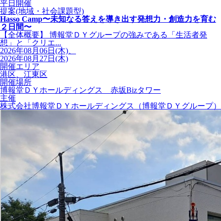
平日開催
提案(地域・社会課題型)
Hasso Camp〜未知なる答えを導き出す発想力・創造力を育む
２日間〜
【全体概要】 博報堂ＤＹグループの強みである「生活者発
想」と「クリエ...
2026年08月06日(木)、
2026年08月27日(木)
開催エリア
港区、江東区
開催場所
博報堂ＤＹホールディングス 赤坂Bizタワー
主催
株式会社博報堂ＤＹホールディングス（博報堂ＤＹグループ）