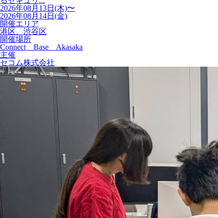
るセキュリ...
2026年08月13日(木)〜
2026年08月14日(金)
開催エリア
港区、渋谷区
開催場所
Connect Base Akasaka
主催
セコム株式会社