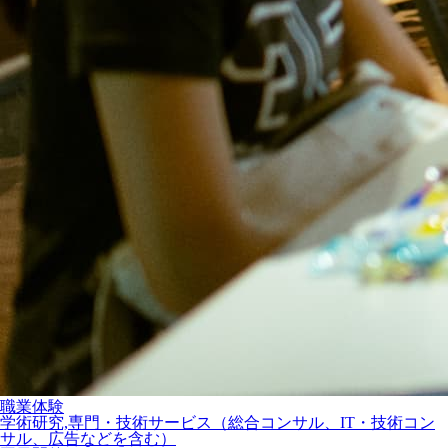
職業体験
学術研究,専門・技術サービス（総合コンサル、IT・技術コン
サル、広告などを含む）