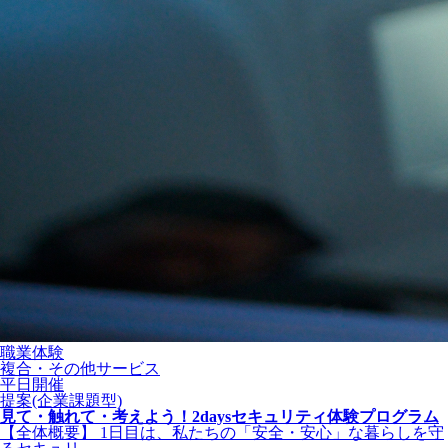
職業体験
複合・その他サービス
平日開催
提案(企業課題型)
見て・触れて・考えよう！2daysセキュリティ体験プログラム
【全体概要】 1日目は、私たちの「安全・安心」な暮らしを守