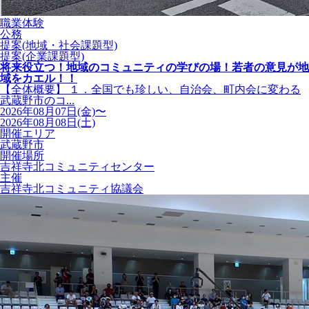
職業体験
公務
提案(地域・社会課題型)
提案(企業課題型)
将来役立つ！地域のコミュニティの学びの場！若者の意見が地
域をカエル！！
【全体概要】 １．全国でも珍しい、自治会、町内会に変わる
武蔵野市のコ...
2026年08月07日(金)〜
2026年08月08日(土)
開催エリア
武蔵野市
開催場所
吉祥寺北コミュニティセンター
主催
吉祥寺北コミュニティ協議会