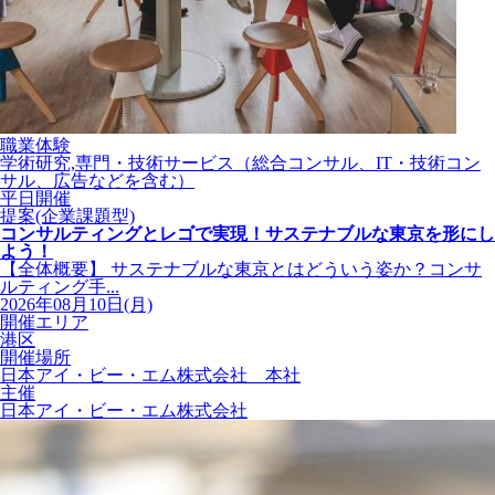
職業体験
学術研究,専門・技術サービス（総合コンサル、IT・技術コン
サル、広告などを含む）
平日開催
提案(企業課題型)
コンサルティングとレゴで実現！サステナブルな東京を形にし
よう！
【全体概要】 サステナブルな東京とはどういう姿か？コンサ
ルティング手...
2026年08月10日(月)
開催エリア
港区
開催場所
日本アイ・ビー・エム株式会社 本社
主催
日本アイ・ビー・エム株式会社