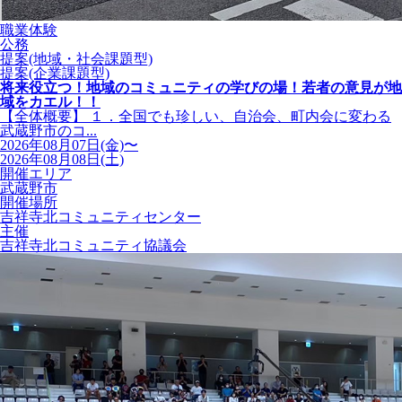
職業体験
公務
提案(地域・社会課題型)
提案(企業課題型)
将来役立つ！地域のコミュニティの学びの場！若者の意見が地
域をカエル！！
【全体概要】 １．全国でも珍しい、自治会、町内会に変わる
武蔵野市のコ...
2026年08月07日(金)〜
2026年08月08日(土)
開催エリア
武蔵野市
開催場所
吉祥寺北コミュニティセンター
主催
吉祥寺北コミュニティ協議会