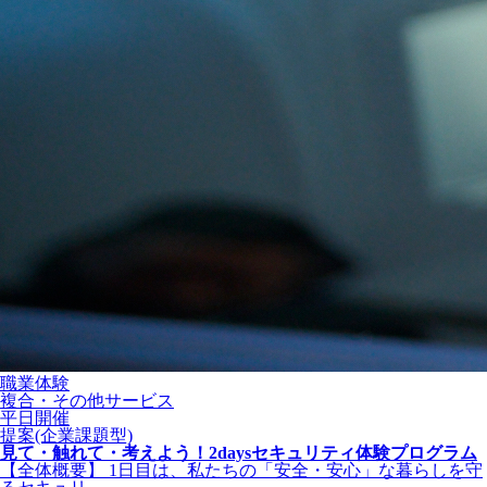
職業体験
複合・その他サービス
平日開催
提案(企業課題型)
見て・触れて・考えよう！2daysセキュリティ体験プログラム
【全体概要】 1日目は、私たちの「安全・安心」な暮らしを守