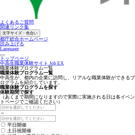
よくあるご質問
関連リンク集
文字サイズ・色合い
都庁総合ホームページ
読み上げる
Language
トップページ
中高生職業体験サイト Job EX
職業体験プログラム一覧
職業体験プログラム一覧
中高生が、都内の企業に訪問し、リアルな職業体験ができるプ
ログラムを紹介しています。
職業体験プログラムを探す
体験期間で探す
（あくまで期間になりますので実際に実施される日は各イベン
トページでご確認ください）
～
平日開催
土日祝開催