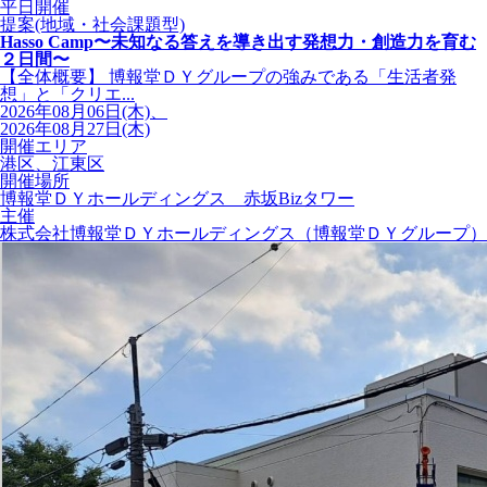
平日開催
提案(地域・社会課題型)
Hasso Camp〜未知なる答えを導き出す発想力・創造力を育む
２日間〜
【全体概要】 博報堂ＤＹグループの強みである「生活者発
想」と「クリエ...
2026年08月06日(木)、
2026年08月27日(木)
開催エリア
港区、江東区
開催場所
博報堂ＤＹホールディングス 赤坂Bizタワー
主催
株式会社博報堂ＤＹホールディングス（博報堂ＤＹグループ）