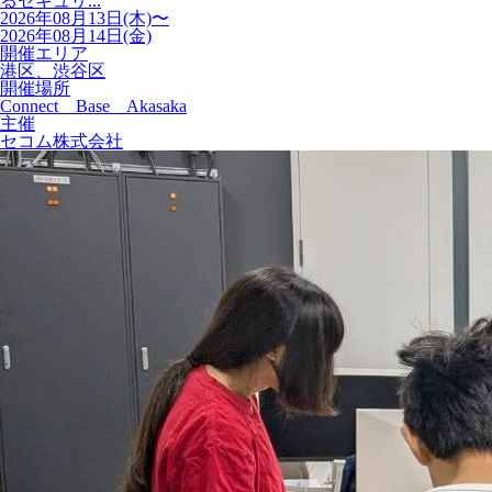
るセキュリ...
2026年08月13日(木)〜
2026年08月14日(金)
開催エリア
港区、渋谷区
開催場所
Connect Base Akasaka
主催
セコム株式会社