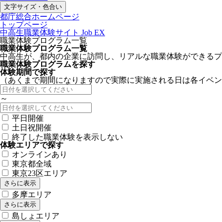
文字サイズ・色合い
都庁総合ホームページ
トップページ
中高生職業体験サイト Job EX
職業体験プログラム一覧
職業体験プログラム一覧
中高生が、都内の企業に訪問し、リアルな職業体験ができるプ
職業体験プログラムを探す
体験期間で探す
（あくまで期間になりますので実際に実施される日は各イベン
～
平日開催
土日祝開催
終了した職業体験を表示しない
体験エリアで探す
オンラインあり
東京都全域
東京23区エリア
さらに表示
多摩エリア
さらに表示
島しょエリア