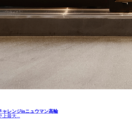
チャレンジinニュウマン高輪
最大...