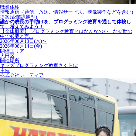
職業体験
情報通信（通信、放送、情報サービス、映像製作などを含む）
提案(企業課題型)
誰かの成長の手助けを、プログラミング教育を通して体験し
て、考えてみよう！
【全体概要】 プログラミング教育とはなんなのか、なぜ世の
中で必要と言...
2026年08月13日(木)〜
2026年08月14日(金)
開催エリア
大田区
開催場所
キッズプログラミング教室さくらぼ
主催
株式会社シーディア