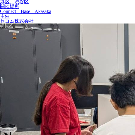
港区、渋谷区
開催場所
Connect Base Akasaka
主催
セコム株式会社