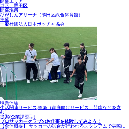
開催エリア
港区、墨田区
開催場所
ひがしんアリーナ（墨田区総合体育館）
主催
一般社団法人日本ボッチャ協会
職業体験
生活関連サービス,娯楽（家庭向けサービス、芸能などを含
む）
提案(企業課題型)
プロサッカークラブのお仕事を体験してみよう！
【全体概要】 サッカーの試合が行われるスタジアムで実際に