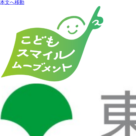
本文へ移動