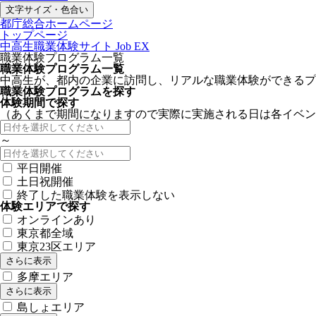
文字サイズ・色合い
都庁総合ホームページ
トップページ
中高生職業体験サイト Job EX
職業体験プログラム一覧
職業体験プログラム一覧
中高生が、都内の企業に訪問し、リアルな職業体験ができるプ
職業体験プログラムを探す
体験期間で探す
（あくまで期間になりますので実際に実施される日は各イベン
～
平日開催
土日祝開催
終了した職業体験を表示しない
体験エリアで探す
オンラインあり
東京都全域
東京23区エリア
さらに表示
多摩エリア
さらに表示
島しょエリア