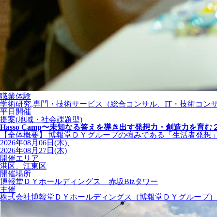
職業体験
学術研究,専門・技術サービス（総合コンサル、IT・技術コン
平日開催
提案(地域・社会課題型)
Hasso Camp〜未知なる答えを導き出す発想力・創造力を育む
【全体概要】 博報堂ＤＹグループの強みである「生活者発想」と
2026年08月06日(木)、
2026年08月27日(木)
開催エリア
港区、江東区
開催場所
博報堂ＤＹホールディングス 赤坂Bizタワー
主催
株式会社博報堂ＤＹホールディングス（博報堂ＤＹグループ）