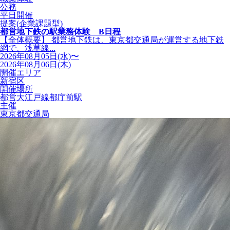
公務
平日開催
提案(企業課題型)
都営地下鉄の駅業務体験 B日程
【全体概要】 都営地下鉄は、東京都交通局が運営する地下鉄
網で、浅草線...
2026年08月05日(水)〜
2026年08月06日(木)
開催エリア
新宿区
開催場所
都営大江戸線都庁前駅
主催
東京都交通局