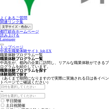
よくあるご質問
関連リンク集
文字サイズ・色合い
都庁総合ホームページ
読み上げる
Language
トップページ
中高生職業体験サイト Job EX
職業体験プログラム一覧
職業体験プログラム一覧
中高生が、都内の企業に訪問し、リアルな職業体験ができるプ
ログラムを紹介しています。
職業体験プログラムを探す
体験期間で探す
（あくまで期間になりますので実際に実施される日は各イベン
トページでご確認ください）
～
平日開催
土日祝開催