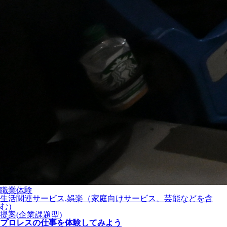
職業体験
生活関連サービス,娯楽（家庭向けサービス、芸能などを含
む）
提案(企業課題型)
プロレスの仕事を体験してみよう