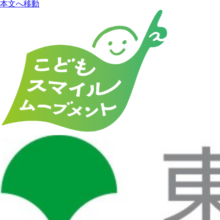
本文へ移動