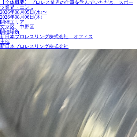
【全体概要】 プロレス業界の仕事を学んでいただき、スポー
ツ業界・エン...
2026年08月05日(水)〜
2026年08月06日(木)
開催エリア
文京区、中野区
開催場所
新日本プロレスリング株式会社 オフィス
主催
新日本プロレスリング株式会社