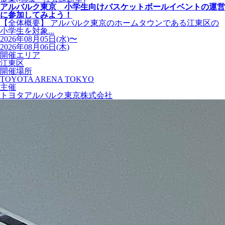
アルバルク東京 小学生向けバスケットボールイベントの運営
に参加してみよう！
【全体概要】 アルバルク東京のホームタウンである江東区の
小学生を対象...
2026年08月05日(水)〜
2026年08月06日(木)
開催エリア
江東区
開催場所
TOYOTA ARENA TOKYO
主催
トヨタアルバルク東京株式会社