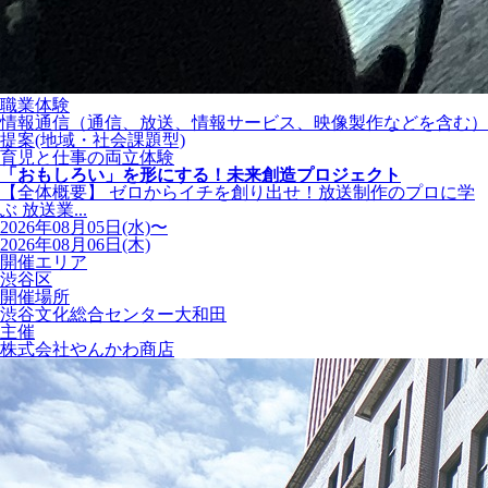
職業体験
情報通信（通信、放送、情報サービス、映像製作などを含む）
提案(地域・社会課題型)
育児と仕事の両立体験
「おもしろい」を形にする！未来創造プロジェクト
【全体概要】 ゼロからイチを創り出せ！放送制作のプロに学
ぶ 放送業...
2026年08月05日(水)〜
2026年08月06日(木)
開催エリア
渋谷区
開催場所
渋谷文化総合センター大和田
主催
株式会社やんかわ商店