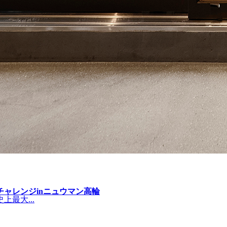
チャレンジinニュウマン高輪
最大...