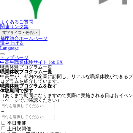
よくあるご質問
関連リンク集
文字サイズ・色合い
都庁総合ホームページ
読み上げる
Language
トップページ
中高生職業体験サイト Job EX
職業体験プログラム一覧
職業体験プログラム一覧
中高生が、都内の企業に訪問し、リアルな職業体験ができるプ
ログラムを紹介しています。
職業体験プログラムを探す
体験期間で探す
（あくまで期間になりますので実際に実施される日は各イベン
トページでご確認ください）
～
平日開催
土日祝開催