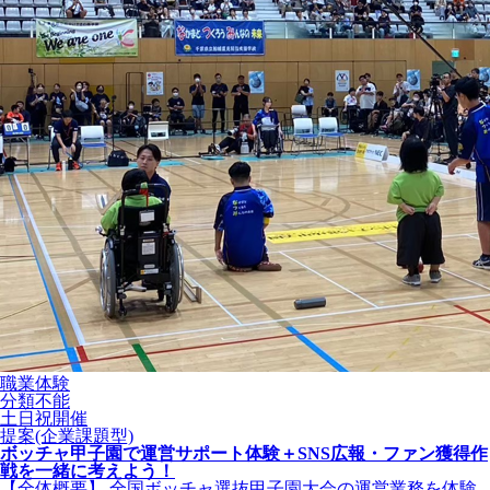
職業体験
分類不能
土日祝開催
提案(企業課題型)
ボッチャ甲子園で運営サポート体験＋SNS広報・ファン獲得作
戦を一緒に考えよう！
【全体概要】 全国ボッチャ選抜甲子園大会の運営業務を体験