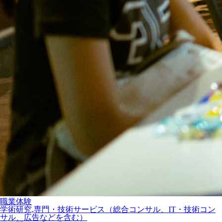
職業体験
学術研究,専門・技術サービス（総合コンサル、IT・技術コン
サル、広告などを含む）