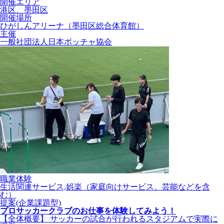
開催エリア
港区、墨田区
開催場所
ひがしんアリーナ（墨田区総合体育館）
主催
一般社団法人日本ボッチャ協会
職業体験
生活関連サービス,娯楽（家庭向けサービス、芸能などを含
む）
提案(企業課題型)
プロサッカークラブのお仕事を体験してみよう！
【全体概要】 サッカーの試合が行われるスタジアムで実際に