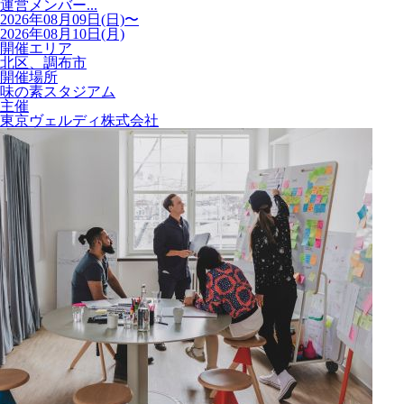
運営メンバー...
2026年08月09日(日)〜
2026年08月10日(月)
開催エリア
北区、調布市
開催場所
味の素スタジアム
主催
東京ヴェルディ株式会社