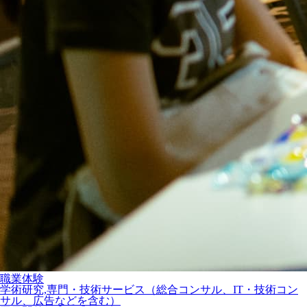
職業体験
学術研究,専門・技術サービス（総合コンサル、IT・技術コン
サル、広告などを含む）