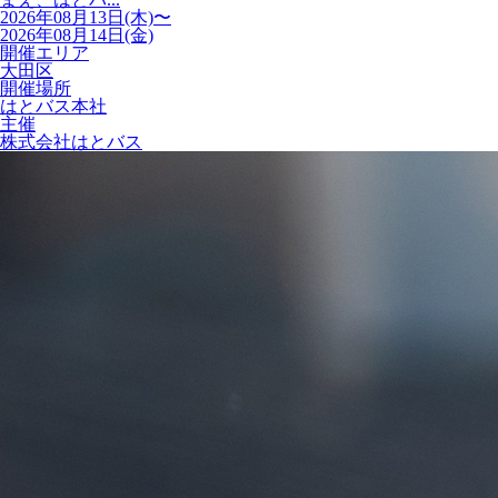
2026年08月13日(木)〜
2026年08月14日(金)
開催エリア
大田区
開催場所
はとバス本社
主催
株式会社はとバス