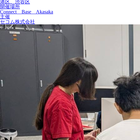
港区、渋谷区
開催場所
Connect Base Akasaka
主催
セコム株式会社