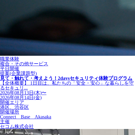
職業体験
複合・その他サービス
平日開催
提案(企業課題型)
見て・触れて・考えよう！2daysセキュリティ体験プログラム
【全体概要】 1日目は、私たちの「安全・安心」な暮らしを守
るセキュリ...
2026年08月13日(木)〜
2026年08月14日(金)
開催エリア
港区、渋谷区
開催場所
Connect Base Akasaka
主催
セコム株式会社