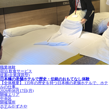
職業体験
宿泊,飲食サービス
提案(企業課題型)
日本橋の老舗ホテルで歴史・伝統のおもてなし体験
【全体概要】 135年の歴史を持つ日本橋の老舗ホテルで、ホテ
ルの仕事...
2026年08月17日(月)
開催エリア
中央区
開催場所
ホテルかずさや