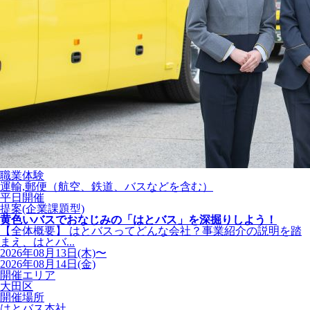
職業体験
運輸,郵便（航空、鉄道、バスなどを含む）
平日開催
提案(企業課題型)
黄色いバスでおなじみの「はとバス」を深掘りしよう！
【全体概要】 はとバスってどんな会社？事業紹介の説明を踏
まえ、はとバ...
2026年08月13日(木)〜
2026年08月14日(金)
開催エリア
大田区
開催場所
はとバス本社