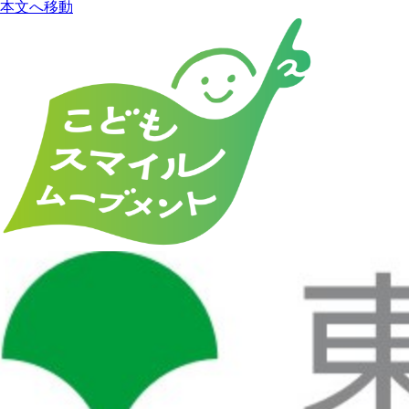
本文へ移動