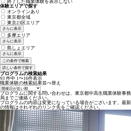
終了した職業体験を表示しない
体験エリアで探す
オンラインあり
東京都全域
東京23区エリア
さらに表示
多摩エリア
さらに表示
島しょエリア
さらに表示
詳しい条件で探す
プログラムの検索結果
93
件中
1〜16件表示
職業体験の検索結果
並べ替え
プログラムに関する問い合わせは、東京都中高生職業体験事務
局までご連絡ください。
プログラムの内容は変更になっている場合がございます。最新
の情報はそれぞれのリンク先をご確認ください。