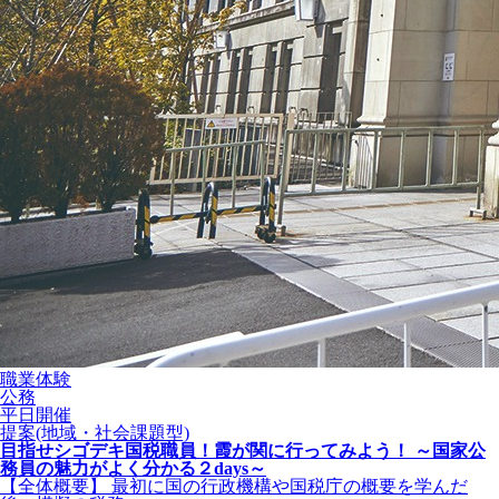
職業体験
公務
平日開催
提案(地域・社会課題型)
目指せシゴデキ国税職員！霞が関に行ってみよう！ ～国家公
務員の魅力がよく分かる２days～
【全体概要】 最初に国の行政機構や国税庁の概要を学んだ