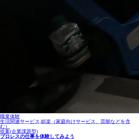
職業体験
生活関連サービス,娯楽（家庭向けサービス、芸能などを含
む）
提案(企業課題型)
プロレスの仕事を体験してみよう