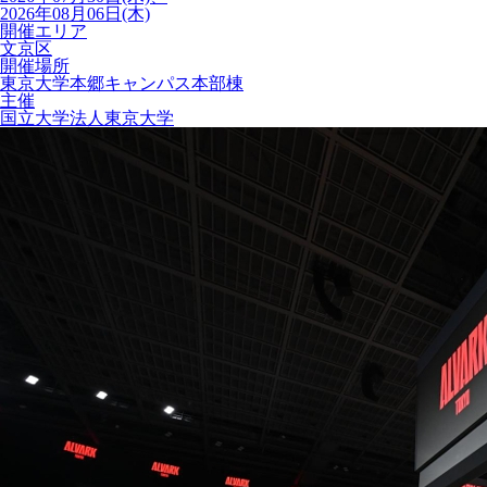
2026年08月06日(木)
開催エリア
文京区
開催場所
東京大学本郷キャンパス本部棟
主催
国立大学法人東京大学