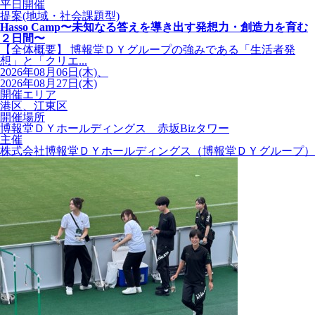
平日開催
提案(地域・社会課題型)
Hasso Camp〜未知なる答えを導き出す発想力・創造力を育む
２日間〜
【全体概要】 博報堂ＤＹグループの強みである「生活者発
想」と「クリエ...
2026年08月06日(木)、
2026年08月27日(木)
開催エリア
港区、江東区
開催場所
博報堂ＤＹホールディングス 赤坂Bizタワー
主催
株式会社博報堂ＤＹホールディングス（博報堂ＤＹグループ）