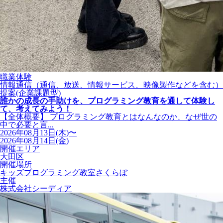
職業体験
情報通信（通信、放送、情報サービス、映像製作などを含む）
提案(企業課題型)
誰かの成長の手助けを、プログラミング教育を通して体験し
て、考えてみよう！
【全体概要】 プログラミング教育とはなんなのか、なぜ世の
中で必要と言...
2026年08月13日(木)〜
2026年08月14日(金)
開催エリア
大田区
開催場所
キッズプログラミング教室さくらぼ
主催
株式会社シーディア