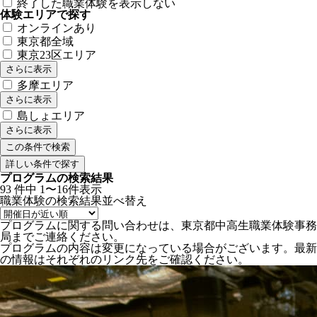
終了した職業体験を表示しない
体験エリアで探す
オンラインあり
東京都全域
東京23区エリア
さらに表示
多摩エリア
さらに表示
島しょエリア
さらに表示
詳しい条件で探す
プログラムの検索結果
93
件中
1〜16件表示
職業体験の検索結果
並べ替え
プログラムに関する問い合わせは、東京都中高生職業体験事務
局までご連絡ください。
プログラムの内容は変更になっている場合がございます。最新
の情報はそれぞれのリンク先をご確認ください。