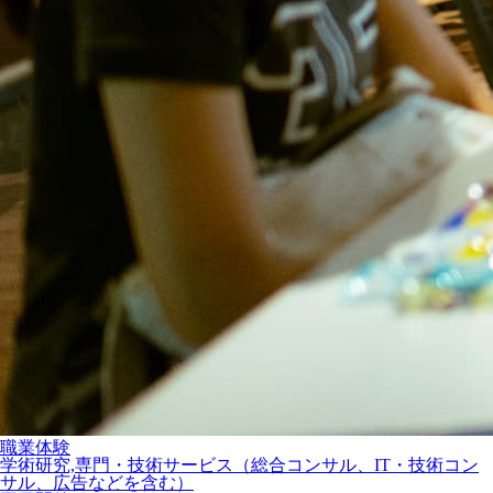
職業体験
学術研究,専門・技術サービス（総合コンサル、IT・技術コン
サル、広告などを含む）