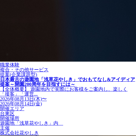
職業体験
複合・その他サービス
提案(企業課題型)
日本最古の遊園地「浅草花やしき」でおもてなし&アイディア
提案～開園200周年を目指すには～
【全体概要】 遊園地内で実際にお客様をご案内し、楽しく
「接客」「運営...
2026年08月13日(木)〜
2026年08月14日(金)
開催エリア
台東区
開催場所
遊園地「浅草花やしき」内
主催
株式会社花やしき