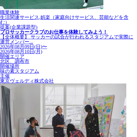
職業体験
生活関連サービス,娯楽（家庭向けサービス、芸能などを含
む）
提案(企業課題型)
プロサッカークラブのお仕事を体験してみよう！
【全体概要】 サッカーの試合が行われるスタジアムで実際に
運営メンバー...
2026年08月09日(日)〜
2026年08月10日(月)
開催エリア
北区、調布市
開催場所
味の素スタジアム
主催
東京ヴェルディ株式会社