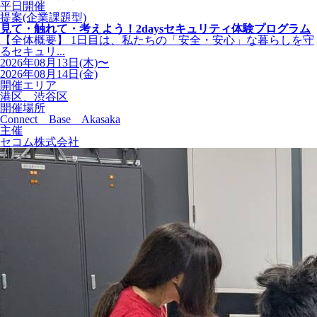
平日開催
提案(企業課題型)
見て・触れて・考えよう！2daysセキュリティ体験プログラム
【全体概要】 1日目は、私たちの「安全・安心」な暮らしを守
るセキュリ...
2026年08月13日(木)〜
2026年08月14日(金)
開催エリア
港区、渋谷区
開催場所
Connect Base Akasaka
主催
セコム株式会社