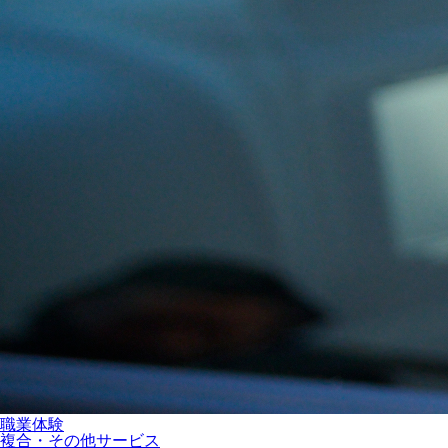
職業体験
複合・その他サービス