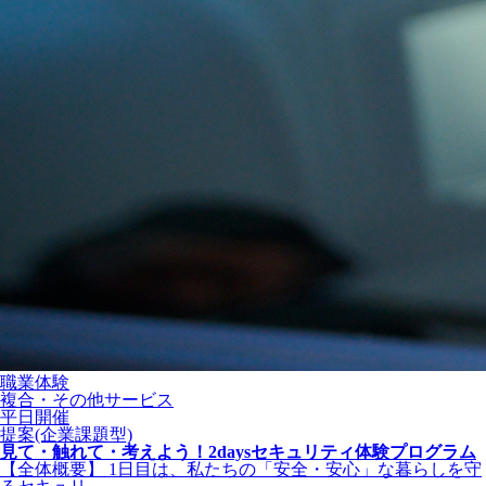
職業体験
複合・その他サービス
平日開催
提案(企業課題型)
見て・触れて・考えよう！2daysセキュリティ体験プログラム
【全体概要】 1日目は、私たちの「安全・安心」な暮らしを守