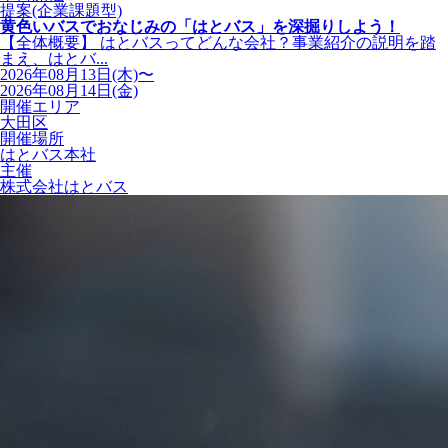
提案(企業課題型)
黄色いバスでおなじみの「はとバス」を深掘りしよう！
【全体概要】 はとバスってどんな会社？事業紹介の説明を踏
まえ、はとバ...
2026年08月13日(木)〜
2026年08月14日(金)
開催エリア
大田区
開催場所
はとバス本社
主催
株式会社はとバス