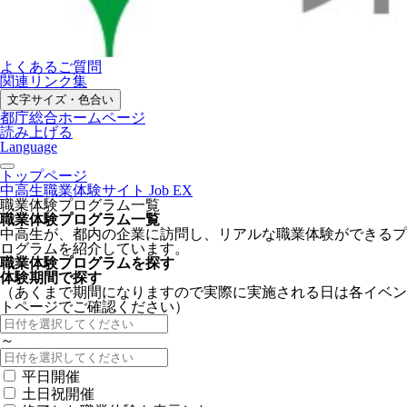
よくあるご質問
関連リンク集
文字サイズ・色合い
都庁総合ホームページ
読み上げる
Language
トップページ
中高生職業体験サイト Job EX
職業体験プログラム一覧
職業体験プログラム一覧
中高生が、都内の企業に訪問し、リアルな職業体験ができるプ
ログラムを紹介しています。
職業体験プログラムを探す
体験期間で探す
（あくまで期間になりますので実際に実施される日は各イベン
トページでご確認ください）
～
平日開催
土日祝開催