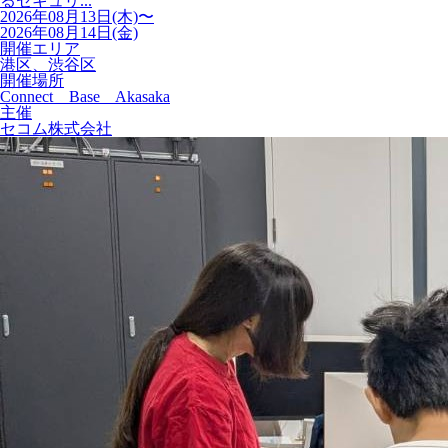
るセキュリ...
2026年08月13日(木)〜
2026年08月14日(金)
開催エリア
港区、渋谷区
開催場所
Connect Base Akasaka
主催
セコム株式会社