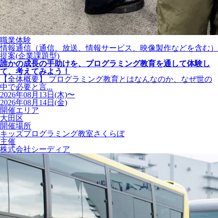
職業体験
情報通信（通信、放送、情報サービス、映像製作などを含む）
提案(企業課題型)
誰かの成長の手助けを、プログラミング教育を通して体験し
て、考えてみよう！
【全体概要】 プログラミング教育とはなんなのか、なぜ世の
中で必要と言...
2026年08月13日(木)〜
2026年08月14日(金)
開催エリア
大田区
開催場所
キッズプログラミング教室さくらぼ
主催
株式会社シーディア