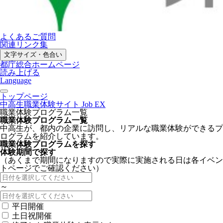
よくあるご質問
関連リンク集
文字サイズ・色合い
都庁総合ホームページ
読み上げる
Language
トップページ
中高生職業体験サイト Job EX
職業体験プログラム一覧
職業体験プログラム一覧
中高生が、都内の企業に訪問し、リアルな職業体験ができるプ
ログラムを紹介しています。
職業体験プログラムを探す
体験期間で探す
（あくまで期間になりますので実際に実施される日は各イベン
トページでご確認ください）
～
平日開催
土日祝開催