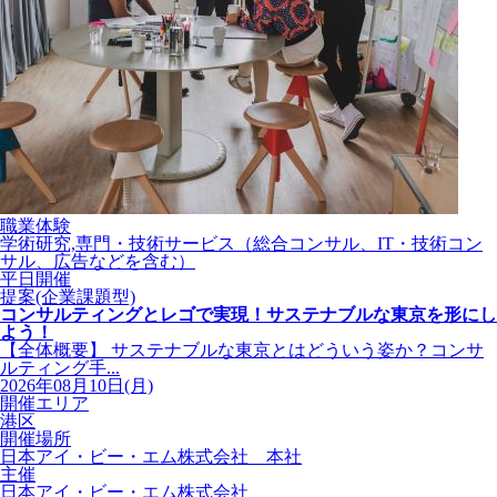
職業体験
学術研究,専門・技術サービス（総合コンサル、IT・技術コン
サル、広告などを含む）
平日開催
提案(企業課題型)
コンサルティングとレゴで実現！サステナブルな東京を形にし
よう！
【全体概要】 サステナブルな東京とはどういう姿か？コンサ
ルティング手...
2026年08月10日(月)
開催エリア
港区
開催場所
日本アイ・ビー・エム株式会社 本社
主催
日本アイ・ビー・エム株式会社