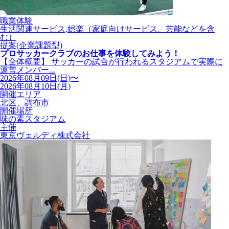
職業体験
生活関連サービス,娯楽（家庭向けサービス、芸能などを含
む）
提案(企業課題型)
プロサッカークラブのお仕事を体験してみよう！
【全体概要】 サッカーの試合が行われるスタジアムで実際に
運営メンバー...
2026年08月09日(日)〜
2026年08月10日(月)
開催エリア
北区、調布市
開催場所
味の素スタジアム
主催
東京ヴェルディ株式会社