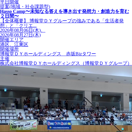
平日開催
提案(地域・社会課題型)
Hasso Camp〜未知なる答えを導き出す発想力・創造力を育む
２日間〜
【全体概要】 博報堂ＤＹグループの強みである「生活者発
想」と「クリエ...
2026年08月06日(木)、
2026年08月27日(木)
開催エリア
港区、江東区
開催場所
博報堂ＤＹホールディングス 赤坂Bizタワー
主催
株式会社博報堂ＤＹホールディングス（博報堂ＤＹグループ）