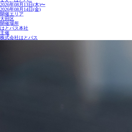
2026年08月13日(木)〜
2026年08月14日(金)
開催エリア
大田区
開催場所
はとバス本社
主催
株式会社はとバス