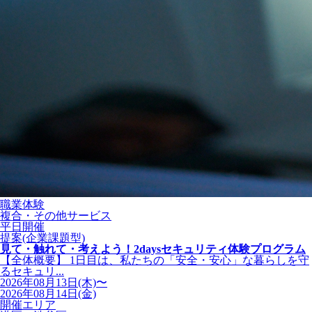
職業体験
複合・その他サービス
平日開催
提案(企業課題型)
見て・触れて・考えよう！2daysセキュリティ体験プログラム
【全体概要】 1日目は、私たちの「安全・安心」な暮らしを守
るセキュリ...
2026年08月13日(木)〜
2026年08月14日(金)
開催エリア