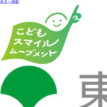
本文へ移動