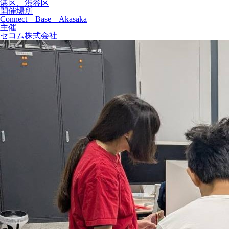
港区、渋谷区
開催場所
Connect Base Akasaka
主催
セコム株式会社