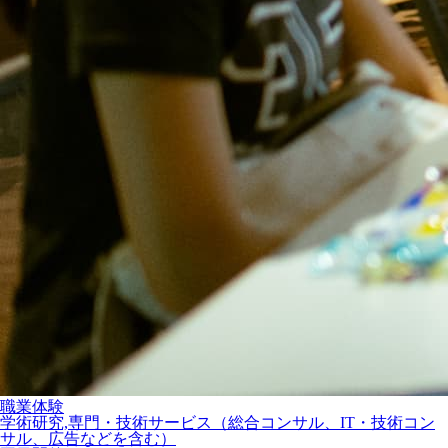
職業体験
学術研究,専門・技術サービス（総合コンサル、IT・技術コン
サル、広告などを含む）