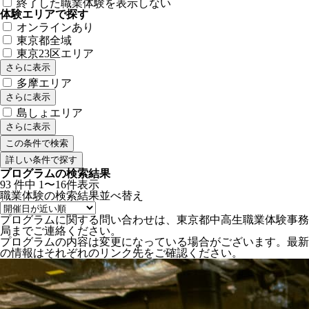
終了した職業体験を表示しない
体験エリアで探す
オンラインあり
東京都全域
東京23区エリア
さらに表示
多摩エリア
さらに表示
島しょエリア
さらに表示
詳しい条件で探す
プログラムの検索結果
93
件中
1〜16件表示
職業体験の検索結果
並べ替え
プログラムに関する問い合わせは、東京都中高生職業体験事務
局までご連絡ください。
プログラムの内容は変更になっている場合がございます。最新
の情報はそれぞれのリンク先をご確認ください。