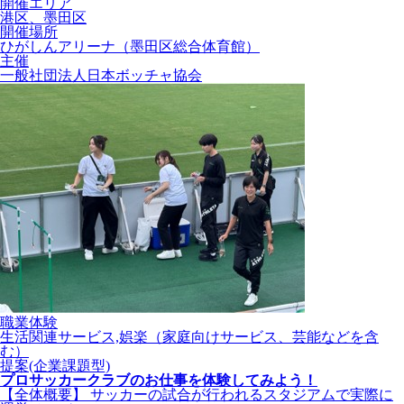
開催エリア
港区、墨田区
開催場所
ひがしんアリーナ（墨田区総合体育館）
主催
一般社団法人日本ボッチャ協会
職業体験
生活関連サービス,娯楽（家庭向けサービス、芸能などを含
む）
提案(企業課題型)
プロサッカークラブのお仕事を体験してみよう！
【全体概要】 サッカーの試合が行われるスタジアムで実際に