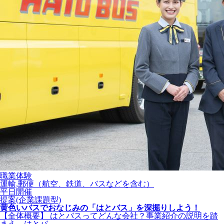
職業体験
運輸,郵便（航空、鉄道、バスなどを含む）
平日開催
提案(企業課題型)
黄色いバスでおなじみの「はとバス」を深掘りしよう！
【全体概要】 はとバスってどんな会社？事業紹介の説明を踏
まえ、はとバ...