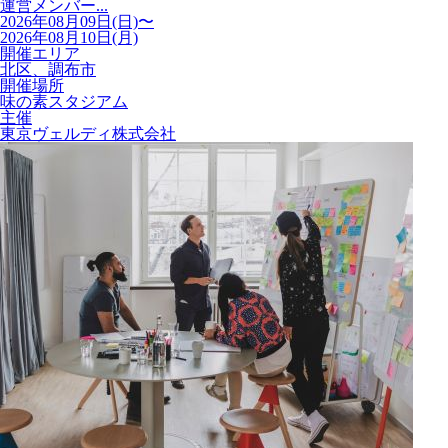
運営メンバー...
2026年08月09日(日)〜
2026年08月10日(月)
開催エリア
北区、調布市
開催場所
味の素スタジアム
主催
東京ヴェルディ株式会社