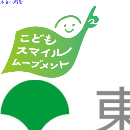
本文へ移動