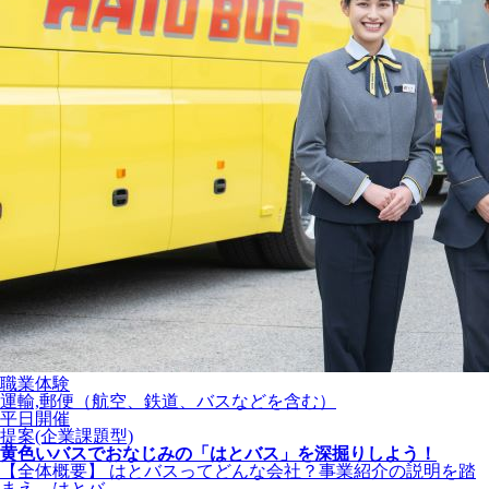
職業体験
運輸,郵便（航空、鉄道、バスなどを含む）
平日開催
提案(企業課題型)
黄色いバスでおなじみの「はとバス」を深掘りしよう！
【全体概要】 はとバスってどんな会社？事業紹介の説明を踏
まえ、はとバ...