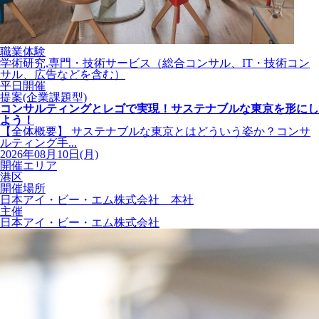
職業体験
学術研究,専門・技術サービス（総合コンサル、IT・技術コン
サル、広告などを含む）
平日開催
提案(企業課題型)
コンサルティングとレゴで実現！サステナブルな東京を形にし
よう！
【全体概要】 サステナブルな東京とはどういう姿か？コンサ
ルティング手...
2026年08月10日(月)
開催エリア
港区
開催場所
日本アイ・ビー・エム株式会社 本社
主催
日本アイ・ビー・エム株式会社