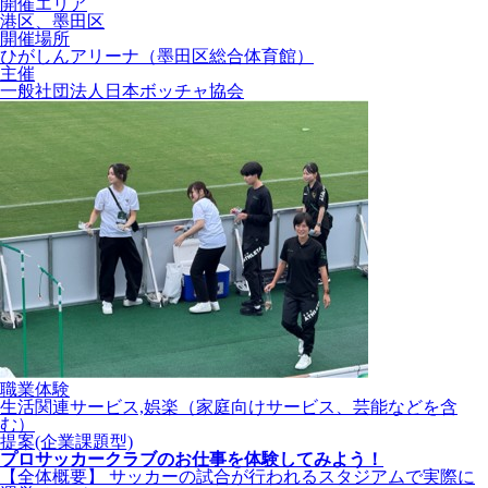
開催エリア
港区、墨田区
開催場所
ひがしんアリーナ（墨田区総合体育館）
主催
一般社団法人日本ボッチャ協会
職業体験
生活関連サービス,娯楽（家庭向けサービス、芸能などを含
む）
提案(企業課題型)
プロサッカークラブのお仕事を体験してみよう！
【全体概要】 サッカーの試合が行われるスタジアムで実際に