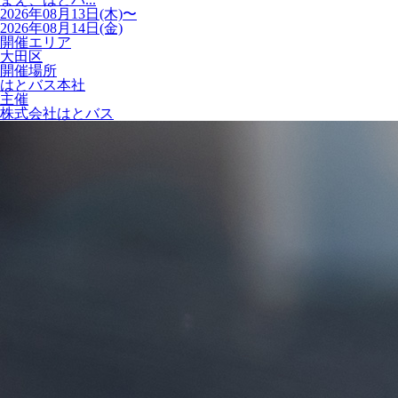
2026年08月13日(木)〜
2026年08月14日(金)
開催エリア
大田区
開催場所
はとバス本社
主催
株式会社はとバス