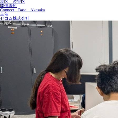
港区、渋谷区
開催場所
Connect Base Akasaka
主催
セコム株式会社