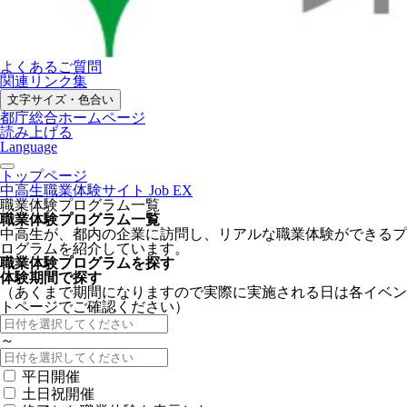
よくあるご質問
関連リンク集
文字サイズ・色合い
都庁総合ホームページ
読み上げる
Language
トップページ
中高生職業体験サイト Job EX
職業体験プログラム一覧
職業体験プログラム一覧
中高生が、都内の企業に訪問し、リアルな職業体験ができるプ
ログラムを紹介しています。
職業体験プログラムを探す
体験期間で探す
（あくまで期間になりますので実際に実施される日は各イベン
トページでご確認ください）
～
平日開催
土日祝開催