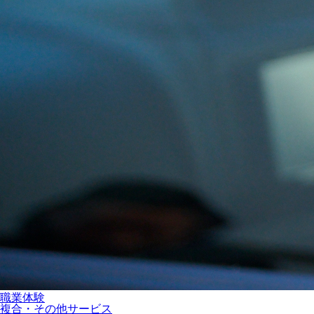
職業体験
複合・その他サービス