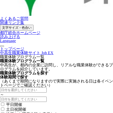
よくあるご質問
関連リンク集
文字サイズ・色合い
都庁総合ホームページ
読み上げる
Language
トップページ
中高生職業体験サイト Job EX
職業体験プログラム一覧
職業体験プログラム一覧
中高生が、都内の企業に訪問し、リアルな職業体験ができるプ
ログラムを紹介しています。
職業体験プログラムを探す
体験期間で探す
（あくまで期間になりますので実際に実施される日は各イベン
トページでご確認ください）
～
平日開催
土日祝開催