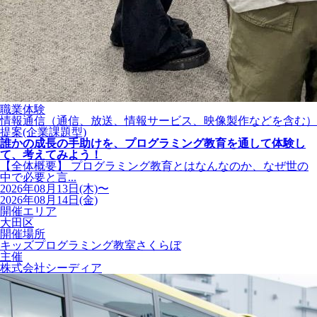
職業体験
情報通信（通信、放送、情報サービス、映像製作などを含む）
提案(企業課題型)
誰かの成長の手助けを、プログラミング教育を通して体験し
て、考えてみよう！
【全体概要】 プログラミング教育とはなんなのか、なぜ世の
中で必要と言...
2026年08月13日(木)〜
2026年08月14日(金)
開催エリア
大田区
開催場所
キッズプログラミング教室さくらぼ
主催
株式会社シーディア