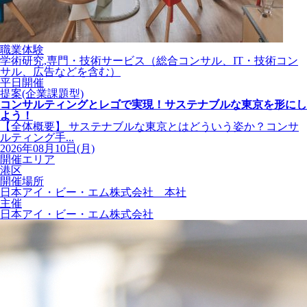
職業体験
学術研究,専門・技術サービス（総合コンサル、IT・技術コン
サル、広告などを含む）
平日開催
提案(企業課題型)
コンサルティングとレゴで実現！サステナブルな東京を形にし
よう！
【全体概要】 サステナブルな東京とはどういう姿か？コンサ
ルティング手...
2026年08月10日(月)
開催エリア
港区
開催場所
日本アイ・ビー・エム株式会社 本社
主催
日本アイ・ビー・エム株式会社