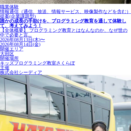
職業体験
情報通信（通信、放送、情報サービス、映像製作などを含む）
提案(企業課題型)
誰かの成長の手助けを、プログラミング教育を通して体験し
て、考えてみよう！
【全体概要】 プログラミング教育とはなんなのか、なぜ世の
中で必要と言...
2026年08月13日(木)〜
2026年08月14日(金)
開催エリア
大田区
開催場所
キッズプログラミング教室さくらぼ
主催
株式会社シーディア