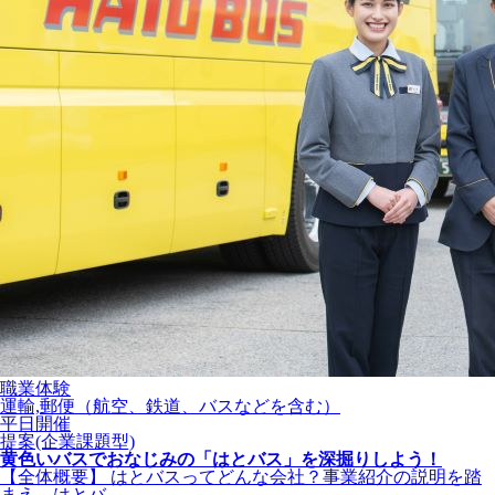
職業体験
運輸,郵便（航空、鉄道、バスなどを含む）
平日開催
提案(企業課題型)
黄色いバスでおなじみの「はとバス」を深掘りしよう！
【全体概要】 はとバスってどんな会社？事業紹介の説明を踏
まえ、はとバ...