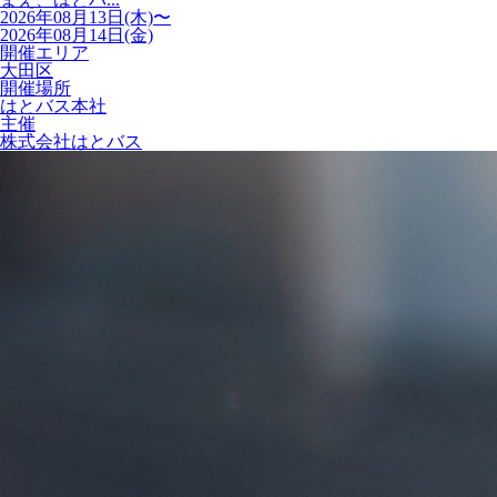
2026年08月13日(木)〜
2026年08月14日(金)
開催エリア
大田区
開催場所
はとバス本社
主催
株式会社はとバス