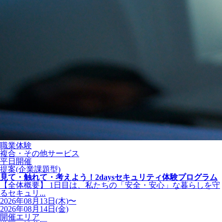
職業体験
複合・その他サービス
平日開催
提案(企業課題型)
見て・触れて・考えよう！2daysセキュリティ体験プログラム
【全体概要】 1日目は、私たちの「安全・安心」な暮らしを守
るセキュリ...
2026年08月13日(木)〜
2026年08月14日(金)
開催エリア