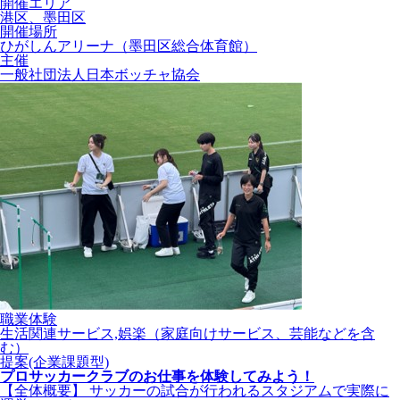
開催エリア
港区、墨田区
開催場所
ひがしんアリーナ（墨田区総合体育館）
主催
一般社団法人日本ボッチャ協会
職業体験
生活関連サービス,娯楽（家庭向けサービス、芸能などを含
む）
提案(企業課題型)
プロサッカークラブのお仕事を体験してみよう！
【全体概要】 サッカーの試合が行われるスタジアムで実際に