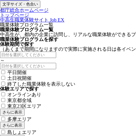
文字サイズ・色合い
都庁総合ホームページ
トップページ
中高生職業体験サイト Job EX
職業体験プログラム一覧
職業体験プログラム一覧
中高生が、都内の企業に訪問し、リアルな職業体験ができるプ
職業体験プログラムを探す
体験期間で探す
（あくまで期間になりますので実際に実施される日は各イベン
～
平日開催
土日祝開催
終了した職業体験を表示しない
体験エリアで探す
オンラインあり
東京都全域
東京23区エリア
さらに表示
多摩エリア
さらに表示
島しょエリア