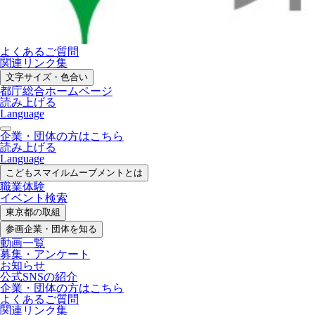
よくあるご質問
関連リンク集
文字サイズ・色合い
都庁総合ホームページ
読み上げる
Language
企業・団体の方はこちら
読み上げる
Language
こどもスマイル
ムーブメントとは
職業体験
イベント検索
東京都の取組
参画企業・
団体を知る
動画一覧
募集・
アンケート
お知らせ
公式SNS
の紹介
企業・団体の方
はこちら
よくあるご質問
関連リンク集