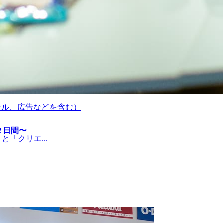
サル、広告などを含む）
２日間〜
「クリエ...