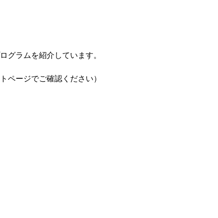
ログラムを紹介しています。
トページでご確認ください）