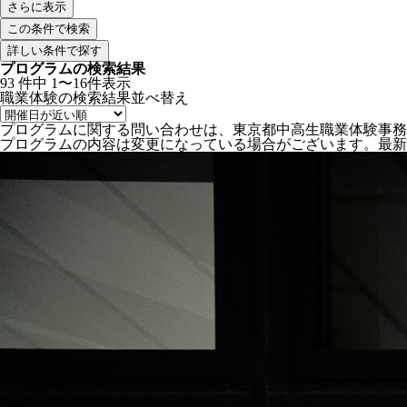
さらに表示
詳しい条件で探す
プログラムの検索結果
93
件中
1〜16件表示
職業体験の検索結果
並べ替え
プログラムに関する問い合わせは、東京都中高生職業体験事務
プログラムの内容は変更になっている場合がございます。最新