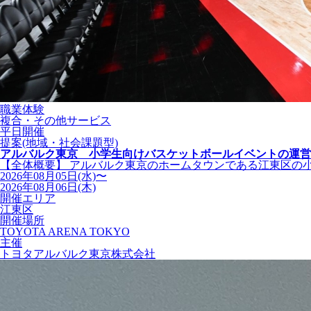
職業体験
複合・その他サービス
平日開催
提案(地域・社会課題型)
アルバルク東京 小学生向けバスケットボールイベントの運営
【全体概要】 アルバルク東京のホームタウンである江東区の小学
2026年08月05日(水)〜
2026年08月06日(木)
開催エリア
江東区
開催場所
TOYOTA ARENA TOKYO
主催
トヨタアルバルク東京株式会社