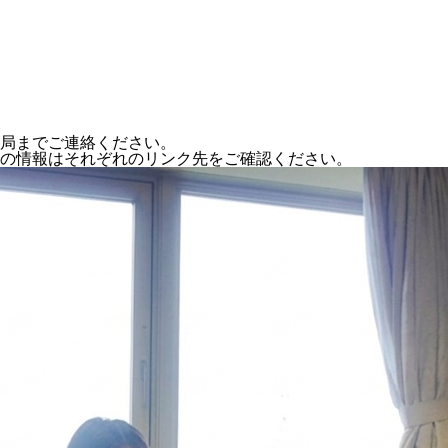
局までご連絡ください。
の情報はそれぞれのリンク先をご確認ください。