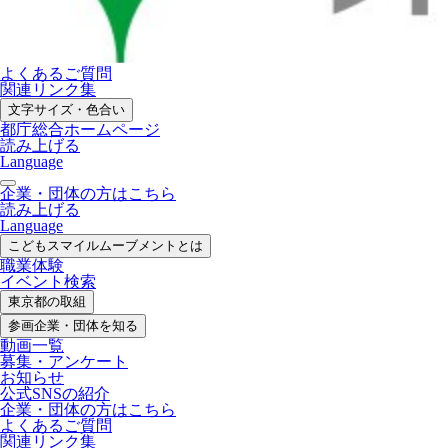
よくあるご質問
関連リンク集
文字サイズ・色合い
都庁総合ホームページ
読み上げる
Language
企業・団体の方はこちら
読み上げる
Language
こどもスマイル
ムーブメントとは
職業体験
イベント検索
東京都の取組
参画企業・
団体を知る
動画一覧
募集・
アンケート
お知らせ
公式SNS
の紹介
企業・団体の方
はこちら
よくあるご質問
関連リンク集