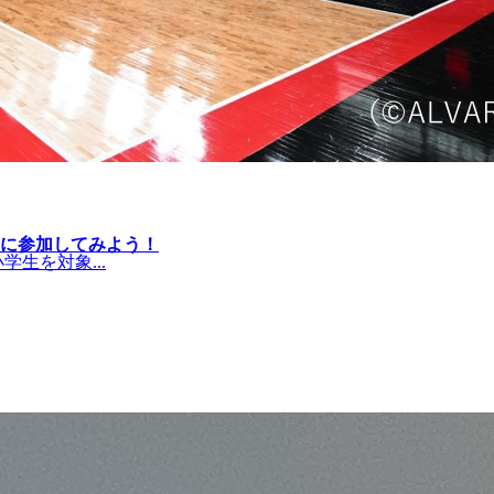
に参加してみよう！
生を対象...