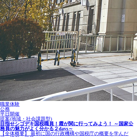
職業体験
公務
平日開催
提案(地域・社会課題型)
目指せシゴデキ国税職員！霞が関に行ってみよう！ ～国家公
務員の魅力がよく分かる２days～
【全体概要】 最初に国の行政機構や国税庁の概要を学んだ