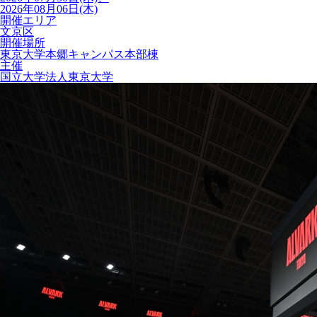
2026年08月06日(木)
開催エリア
文京区
開催場所
東京大学本郷キャンパス本部棟
主催
国立大学法人東京大学