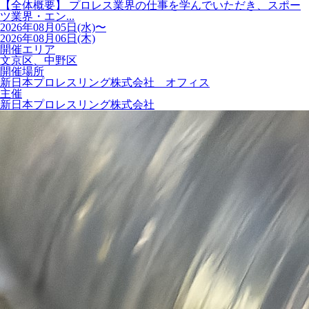
【全体概要】 プロレス業界の仕事を学んでいただき、スポー
ツ業界・エン...
2026年08月05日(水)〜
2026年08月06日(木)
開催エリア
文京区、中野区
開催場所
新日本プロレスリング株式会社 オフィス
主催
新日本プロレスリング株式会社