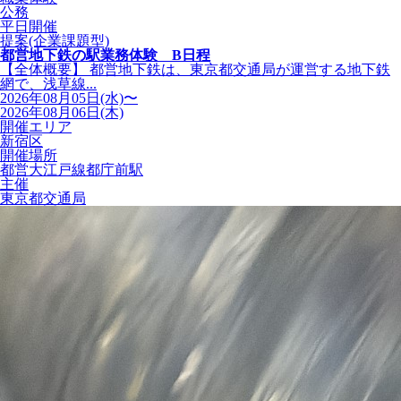
公務
平日開催
提案(企業課題型)
都営地下鉄の駅業務体験 B日程
【全体概要】 都営地下鉄は、東京都交通局が運営する地下鉄
網で、浅草線...
2026年08月05日(水)〜
2026年08月06日(木)
開催エリア
新宿区
開催場所
都営大江戸線都庁前駅
主催
東京都交通局