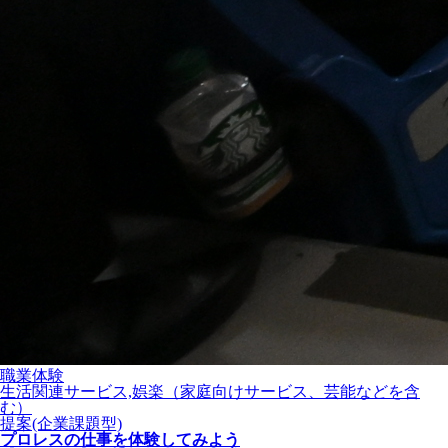
職業体験
生活関連サービス,娯楽（家庭向けサービス、芸能などを含
む）
提案(企業課題型)
プロレスの仕事を体験してみよう