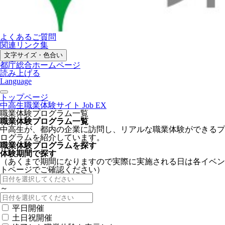
よくあるご質問
関連リンク集
文字サイズ・色合い
都庁総合ホームページ
読み上げる
Language
トップページ
中高生職業体験サイト Job EX
職業体験プログラム一覧
職業体験プログラム一覧
中高生が、都内の企業に訪問し、リアルな職業体験ができるプ
ログラムを紹介しています。
職業体験プログラムを探す
体験期間で探す
（あくまで期間になりますので実際に実施される日は各イベン
トページでご確認ください）
～
平日開催
土日祝開催