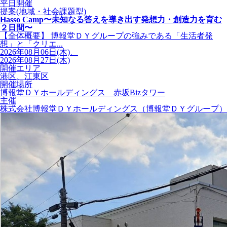
平日開催
提案(地域・社会課題型)
Hasso Camp〜未知なる答えを導き出す発想力・創造力を育む
２日間〜
【全体概要】 博報堂ＤＹグループの強みである「生活者発
想」と「クリエ...
2026年08月06日(木)、
2026年08月27日(木)
開催エリア
港区、江東区
開催場所
博報堂ＤＹホールディングス 赤坂Bizタワー
主催
株式会社博報堂ＤＹホールディングス（博報堂ＤＹグループ）