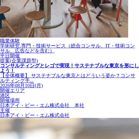
職業体験
学術研究,専門・技術サービス（総合コンサル、IT・技術コン
サル、広告などを含む）
平日開催
提案(企業課題型)
コンサルティングとレゴで実現！サステナブルな東京を形にし
よう！
【全体概要】 サステナブルな東京とはどういう姿か？コンサ
ルティング手...
2026年08月10日(月)
開催エリア
港区
開催場所
日本アイ・ビー・エム株式会社 本社
主催
日本アイ・ビー・エム株式会社