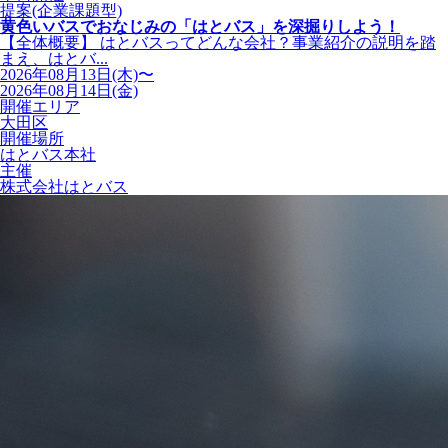
提案(企業課題型)
黄色いバスでおなじみの「はとバス」を深掘りしよう！
【全体概要】 はとバスってどんな会社？事業紹介の説明を踏
まえ、はとバ...
2026年08月13日(木)〜
2026年08月14日(金)
開催エリア
大田区
開催場所
はとバス本社
主催
株式会社はとバス