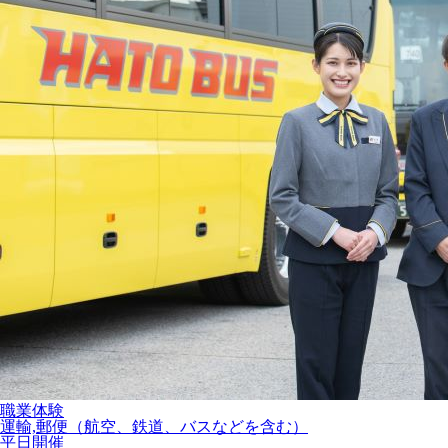
職業体験
運輸,郵便（航空、鉄道、バスなどを含む）
平日開催