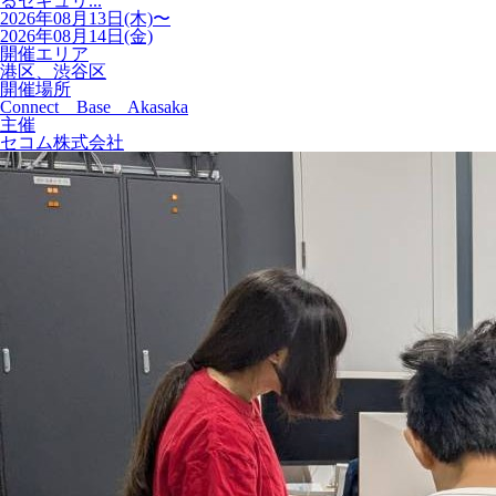
るセキュリ...
2026年08月13日(木)〜
2026年08月14日(金)
開催エリア
港区、渋谷区
開催場所
Connect Base Akasaka
主催
セコム株式会社