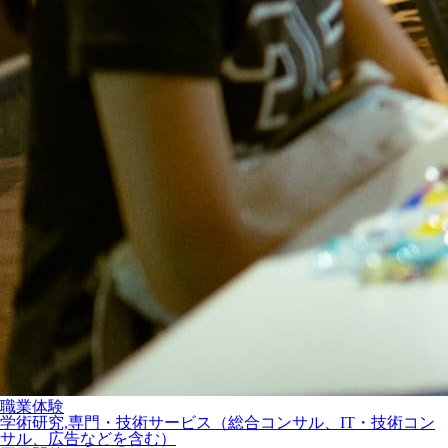
職業体験
学術研究,専門・技術サービス（総合コンサル、IT・技術コン
サル、広告などを含む）