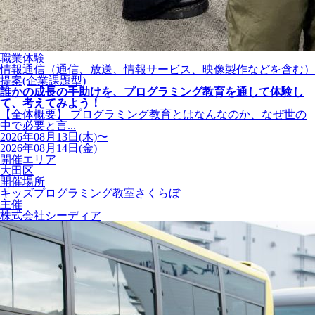
職業体験
情報通信（通信、放送、情報サービス、映像製作などを含む）
提案(企業課題型)
誰かの成長の手助けを、プログラミング教育を通して体験し
て、考えてみよう！
【全体概要】 プログラミング教育とはなんなのか、なぜ世の
中で必要と言...
2026年08月13日(木)〜
2026年08月14日(金)
開催エリア
大田区
開催場所
キッズプログラミング教室さくらぼ
主催
株式会社シーディア