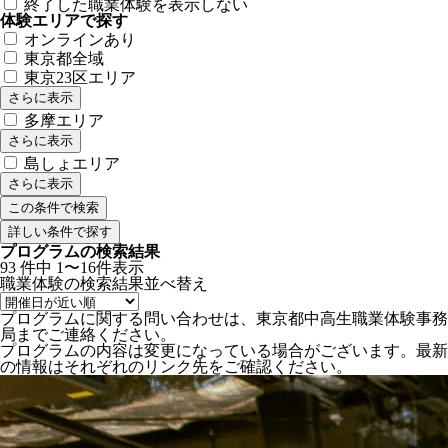
終了した職業体験を表示しない
体験エリアで探す
オンラインあり
東京都全域
東京23区エリア
さらに表示
多摩エリア
さらに表示
島しょエリア
さらに表示
詳しい条件で探す
プログラムの検索結果
93
件中
1〜16件表示
職業体験の検索結果
並べ替え
プログラムに関する問い合わせは、東京都中高生職業体験事務
局までご連絡ください。
プログラムの内容は変更になっている場合がございます。最新
の情報はそれぞれのリンク先をご確認ください。