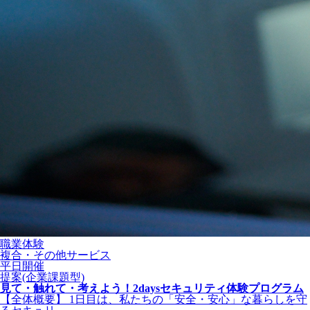
職業体験
複合・その他サービス
平日開催
提案(企業課題型)
見て・触れて・考えよう！2daysセキュリティ体験プログラム
【全体概要】 1日目は、私たちの「安全・安心」な暮らしを守