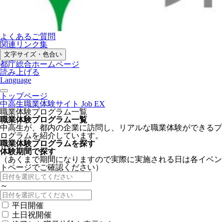
よくあるご質問
関連リンク集
文字サイズ・色合い
都庁総合ホームページ
読み上げる
Language
トップページ
中高生職業体験サイト Job EX
職業体験プログラム一覧
職業体験プログラム一覧
中高生が、都内の企業に訪問し、リアルな職業体験ができるプ
ログラムを紹介しています。
職業体験プログラムを探す
体験期間で探す
（あくまで期間になりますので実際に実施される日は各イベン
トページでご確認ください）
～
平日開催
土日祝開催