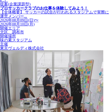
む）
提案(企業課題型)
プロサッカークラブのお仕事を体験してみよう！
【全体概要】 サッカーの試合が行われるスタジアムで実際に
運営メンバー...
2026年08月09日(日)〜
2026年08月10日(月)
開催エリア
北区、調布市
開催場所
味の素スタジアム
主催
東京ヴェルディ株式会社