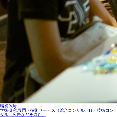
職業体験
学術研究,専門・技術サービス（総合コンサル、IT・技術コン
サル、広告などを含む）