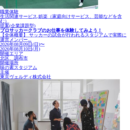
職業体験
生活関連サービス,娯楽（家庭向けサービス、芸能などを含
む）
提案(企業課題型)
プロサッカークラブのお仕事を体験してみよう！
【全体概要】 サッカーの試合が行われるスタジアムで実際に
運営メンバー...
2026年08月09日(日)〜
2026年08月10日(月)
開催エリア
北区、調布市
開催場所
味の素スタジアム
主催
東京ヴェルディ株式会社