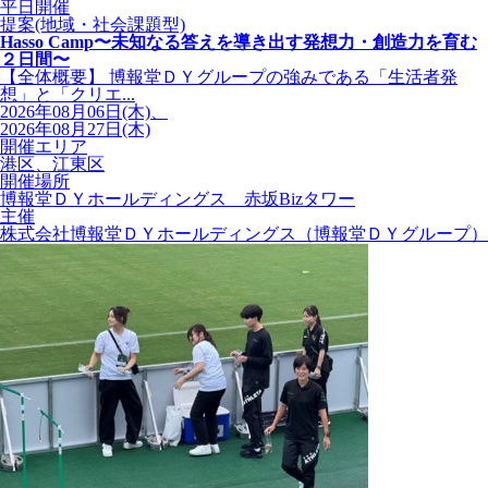
平日開催
提案(地域・社会課題型)
Hasso Camp〜未知なる答えを導き出す発想力・創造力を育む
２日間〜
【全体概要】 博報堂ＤＹグループの強みである「生活者発
想」と「クリエ...
2026年08月06日(木)、
2026年08月27日(木)
開催エリア
港区、江東区
開催場所
博報堂ＤＹホールディングス 赤坂Bizタワー
主催
株式会社博報堂ＤＹホールディングス（博報堂ＤＹグループ）