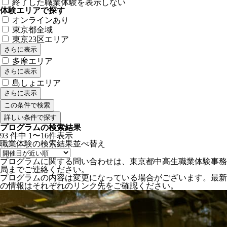
終了した職業体験を表示しない
体験エリアで探す
オンラインあり
東京都全域
東京23区エリア
さらに表示
多摩エリア
さらに表示
島しょエリア
さらに表示
詳しい条件で探す
プログラムの検索結果
93
件中
1〜16件表示
職業体験の検索結果
並べ替え
プログラムに関する問い合わせは、東京都中高生職業体験事務
局までご連絡ください。
プログラムの内容は変更になっている場合がございます。最新
の情報はそれぞれのリンク先をご確認ください。