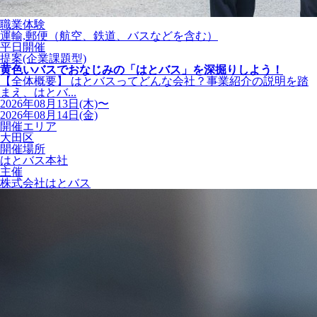
職業体験
運輸,郵便（航空、鉄道、バスなどを含む）
平日開催
提案(企業課題型)
黄色いバスでおなじみの「はとバス」を深掘りしよう！
【全体概要】 はとバスってどんな会社？事業紹介の説明を踏
まえ、はとバ...
2026年08月13日(木)〜
2026年08月14日(金)
開催エリア
大田区
開催場所
はとバス本社
主催
株式会社はとバス