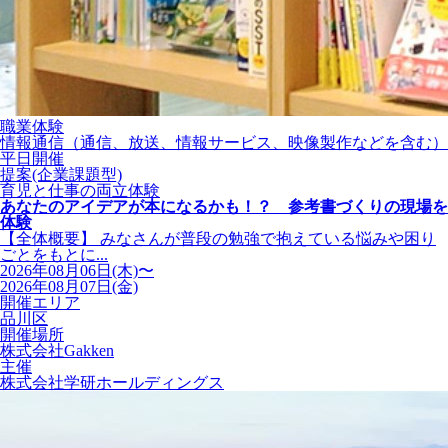
職業体験
情報通信（通信、放送、情報サービス、映像製作などを含む）
平日開催
提案(企業課題型)
育児と仕事の両立体験
あなたのアイデアが本になるかも！？ 参考書づくりの現場を
体験
【全体概要】 みなさんが普段の勉強で抱えている悩みや困り
ごとをもとに...
2026年08月06日(木)〜
2026年08月07日(金)
開催エリア
品川区
開催場所
株式会社Gakken
主催
株式会社学研ホールディングス