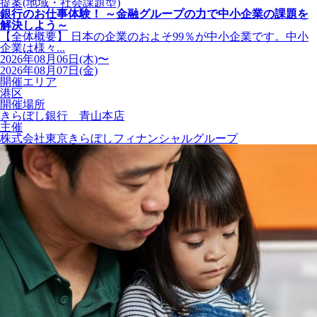
提案(地域・社会課題型)
銀行のお仕事体験！ ～金融グループの力で中小企業の課題を
解決しよう～
【全体概要】 日本の企業のおよそ99％が中小企業です。中小
企業は様々...
2026年08月06日(木)〜
2026年08月07日(金)
開催エリア
港区
開催場所
きらぼし銀行 青山本店
主催
株式会社東京きらぼしフィナンシャルグループ