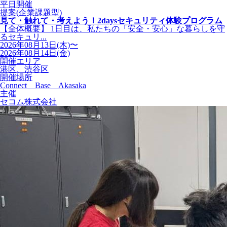
平日開催
提案(企業課題型)
見て・触れて・考えよう！2daysセキュリティ体験プログラム
【全体概要】 1日目は、私たちの「安全・安心」な暮らしを守
るセキュリ...
2026年08月13日(木)〜
2026年08月14日(金)
開催エリア
港区、渋谷区
開催場所
Connect Base Akasaka
主催
セコム株式会社