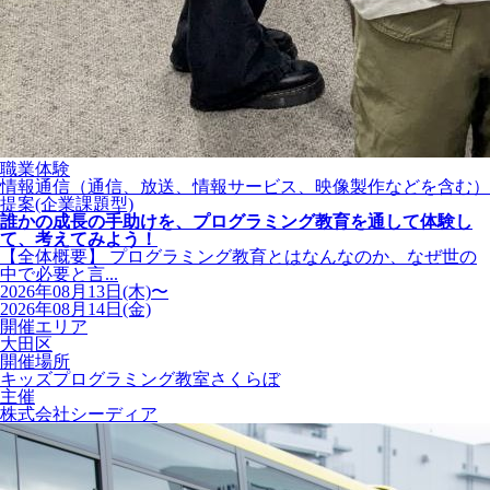
職業体験
情報通信（通信、放送、情報サービス、映像製作などを含む）
提案(企業課題型)
誰かの成長の手助けを、プログラミング教育を通して体験し
て、考えてみよう！
【全体概要】 プログラミング教育とはなんなのか、なぜ世の
中で必要と言...
2026年08月13日(木)〜
2026年08月14日(金)
開催エリア
大田区
開催場所
キッズプログラミング教室さくらぼ
主催
株式会社シーディア