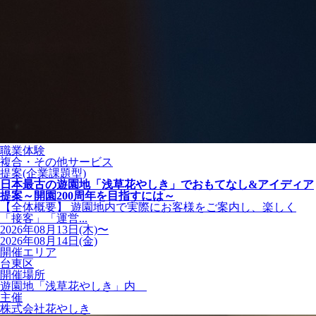
職業体験
複合・その他サービス
提案(企業課題型)
日本最古の遊園地「浅草花やしき」でおもてなし&アイディア
提案～開園200周年を目指すには～
【全体概要】 遊園地内で実際にお客様をご案内し、楽しく
「接客」「運営...
2026年08月13日(木)〜
2026年08月14日(金)
開催エリア
台東区
開催場所
遊園地「浅草花やしき」内
主催
株式会社花やしき