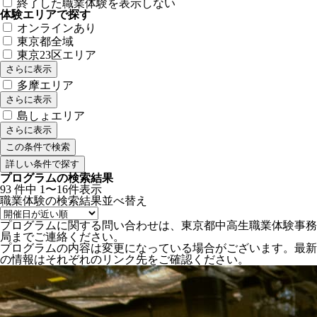
終了した職業体験を表示しない
体験エリアで探す
オンラインあり
東京都全域
東京23区エリア
さらに表示
多摩エリア
さらに表示
島しょエリア
さらに表示
詳しい条件で探す
プログラムの検索結果
93
件中
1〜16件表示
職業体験の検索結果
並べ替え
プログラムに関する問い合わせは、東京都中高生職業体験事務
局までご連絡ください。
プログラムの内容は変更になっている場合がございます。最新
の情報はそれぞれのリンク先をご確認ください。