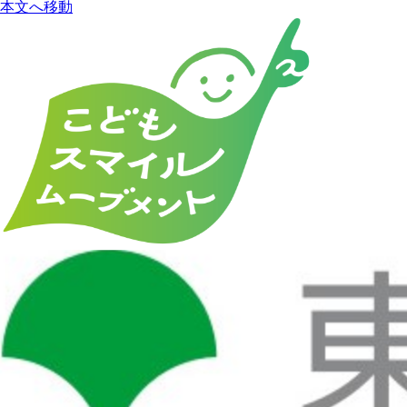
本文へ移動