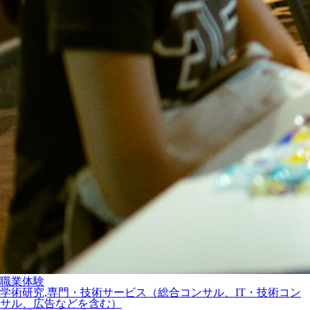
職業体験
学術研究,専門・技術サービス（総合コンサル、IT・技術コン
サル、広告などを含む）