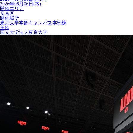
2026年08月06日(木)
開催エリア
文京区
開催場所
東京大学本郷キャンパス本部棟
主催
国立大学法人東京大学