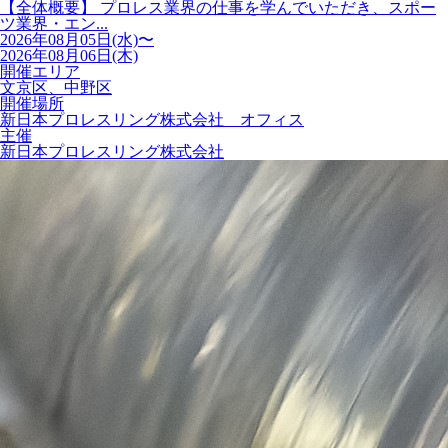
【全体概要】 プロレス業界の仕事を学んでいただき、スポー
ツ業界・エン...
2026年08月05日(水)〜
2026年08月06日(木)
開催エリア
文京区、中野区
開催場所
新日本プロレスリング株式会社 オフィス
主催
新日本プロレスリング株式会社