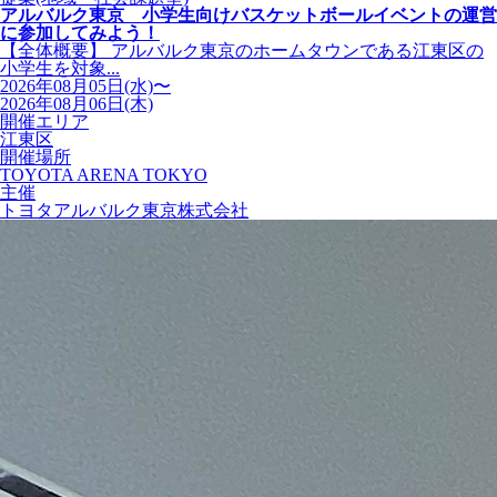
アルバルク東京 小学生向けバスケットボールイベントの運営
に参加してみよう！
【全体概要】 アルバルク東京のホームタウンである江東区の
小学生を対象...
2026年08月05日(水)〜
2026年08月06日(木)
開催エリア
江東区
開催場所
TOYOTA ARENA TOKYO
主催
トヨタアルバルク東京株式会社