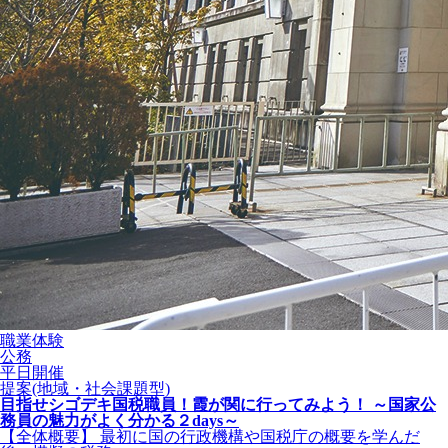
職業体験
公務
平日開催
提案(地域・社会課題型)
目指せシゴデキ国税職員！霞が関に行ってみよう！ ～国家公
務員の魅力がよく分かる２days～
【全体概要】 最初に国の行政機構や国税庁の概要を学んだ