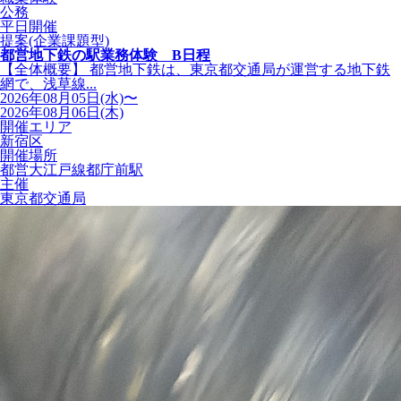
公務
平日開催
提案(企業課題型)
都営地下鉄の駅業務体験 B日程
【全体概要】 都営地下鉄は、東京都交通局が運営する地下鉄
網で、浅草線...
2026年08月05日(水)〜
2026年08月06日(木)
開催エリア
新宿区
開催場所
都営大江戸線都庁前駅
主催
東京都交通局