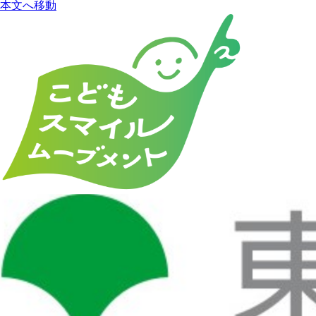
本文へ移動