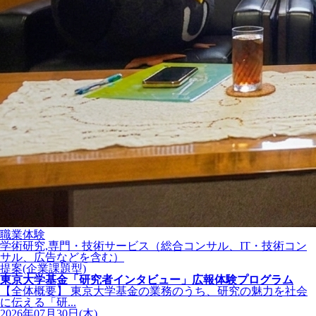
職業体験
学術研究,専門・技術サービス（総合コンサル、IT・技術コン
サル、広告などを含む）
提案(企業課題型)
東京大学基金「研究者インタビュー」広報体験プログラム
【全体概要】 東京大学基金の業務のうち、研究の魅力を社会
に伝える「研...
2026年07月30日(木)、