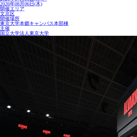
2026年08月06日(木)
開催エリア
文京区
開催場所
東京大学本郷キャンパス本部棟
主催
国立大学法人東京大学