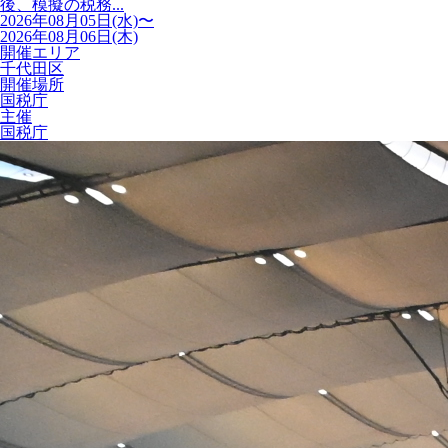
後、模擬の税務...
2026年08月05日(水)〜
2026年08月06日(木)
開催エリア
千代田区
開催場所
国税庁
主催
国税庁