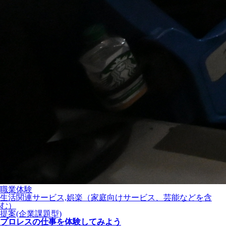
職業体験
生活関連サービス,娯楽（家庭向けサービス、芸能などを含
む）
提案(企業課題型)
プロレスの仕事を体験してみよう