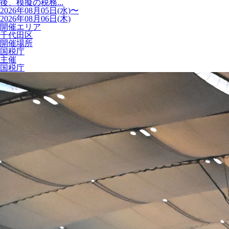
後、模擬の税務...
2026年08月05日(水)〜
2026年08月06日(木)
開催エリア
千代田区
開催場所
国税庁
主催
国税庁