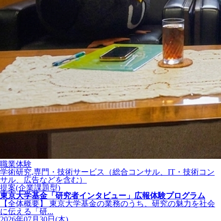
職業体験
学術研究,専門・技術サービス（総合コンサル、IT・技術コン
サル、広告などを含む）
提案(企業課題型)
東京大学基金「研究者インタビュー」広報体験プログラム
【全体概要】 東京大学基金の業務のうち、研究の魅力を社会
に伝える「研...
2026年07月30日(木)、