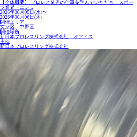
【全体概要】 プロレス業界の仕事を学んでいただき、スポー
ツ業界・エン...
2026年08月05日(水)〜
2026年08月06日(木)
開催エリア
文京区、中野区
開催場所
新日本プロレスリング株式会社 オフィス
主催
新日本プロレスリング株式会社