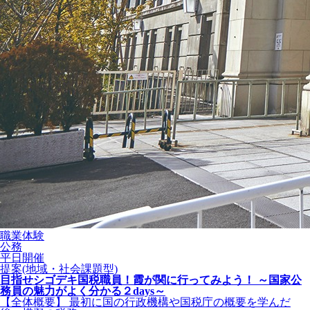
職業体験
公務
平日開催
提案(地域・社会課題型)
目指せシゴデキ国税職員！霞が関に行ってみよう！ ～国家公
務員の魅力がよく分かる２days～
【全体概要】 最初に国の行政機構や国税庁の概要を学んだ