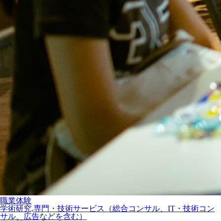
職業体験
学術研究,専門・技術サービス（総合コンサル、IT・技術コン
サル、広告などを含む）