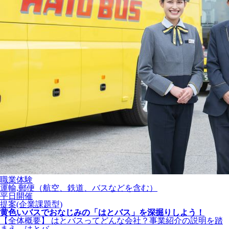
職業体験
運輸,郵便（航空、鉄道、バスなどを含む）
平日開催
提案(企業課題型)
黄色いバスでおなじみの「はとバス」を深掘りしよう！
【全体概要】 はとバスってどんな会社？事業紹介の説明を踏
まえ、はとバ...