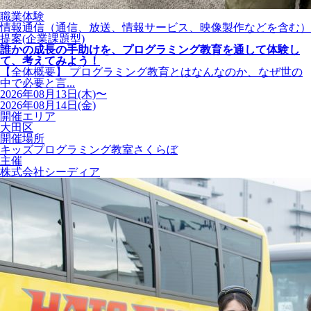
職業体験
情報通信（通信、放送、情報サービス、映像製作などを含む）
提案(企業課題型)
誰かの成長の手助けを、プログラミング教育を通して体験し
て、考えてみよう！
【全体概要】 プログラミング教育とはなんなのか、なぜ世の
中で必要と言...
2026年08月13日(木)〜
2026年08月14日(金)
開催エリア
大田区
開催場所
キッズプログラミング教室さくらぼ
主催
株式会社シーディア