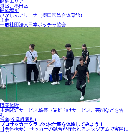
開催エリア
港区、墨田区
開催場所
ひがしんアリーナ（墨田区総合体育館）
主催
一般社団法人日本ボッチャ協会
職業体験
生活関連サービス,娯楽（家庭向けサービス、芸能などを含
む）
提案(企業課題型)
プロサッカークラブのお仕事を体験してみよう！
【全体概要】 サッカーの試合が行われるスタジアムで実際に