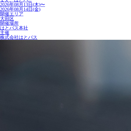
2026年08月13日(木)〜
2026年08月14日(金)
開催エリア
大田区
開催場所
はとバス本社
主催
株式会社はとバス