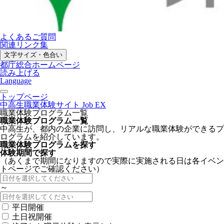
よくあるご質問
関連リンク集
文字サイズ・色合い
都庁総合ホームページ
読み上げる
Language
トップページ
中高生職業体験サイト Job EX
職業体験プログラム一覧
職業体験プログラム一覧
中高生が、都内の企業に訪問し、リアルな職業体験ができるプ
ログラムを紹介しています。
職業体験プログラムを探す
体験期間で探す
（あくまで期間になりますので実際に実施される日は各イベン
トページでご確認ください）
～
平日開催
土日祝開催