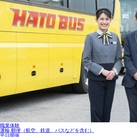
職業体験
運輸,郵便（航空、鉄道、バスなどを含む）
平日開催