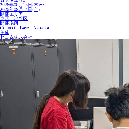
るセキュリ...
2026年08月13日(木)〜
2026年08月14日(金)
開催エリア
港区、渋谷区
開催場所
Connect Base Akasaka
主催
セコム株式会社