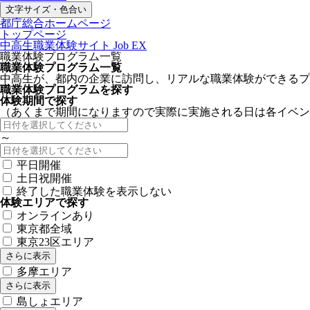
文字サイズ・色合い
都庁総合ホームページ
トップページ
中高生職業体験サイト Job EX
職業体験プログラム一覧
職業体験プログラム一覧
中高生が、都内の企業に訪問し、リアルな職業体験ができるプ
職業体験プログラムを探す
体験期間で探す
（あくまで期間になりますので実際に実施される日は各イベン
～
平日開催
土日祝開催
終了した職業体験を表示しない
体験エリアで探す
オンラインあり
東京都全域
東京23区エリア
さらに表示
多摩エリア
さらに表示
島しょエリア