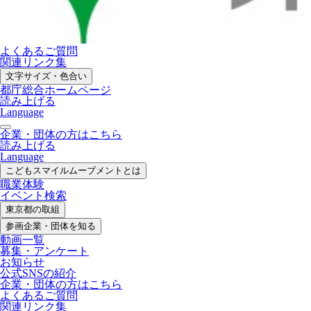
よくあるご質問
関連リンク集
文字サイズ・色合い
都庁総合ホームページ
読み上げる
Language
企業・団体の方はこちら
読み上げる
Language
こどもスマイル
ムーブメントとは
職業体験
イベント検索
東京都の取組
参画企業・
団体を知る
動画一覧
募集・
アンケート
お知らせ
公式SNS
の紹介
企業・団体の方
はこちら
よくあるご質問
関連リンク集