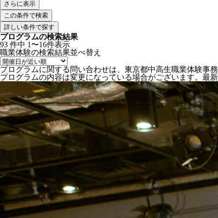
さらに表示
詳しい条件で探す
プログラムの検索結果
93
件中
1〜16件表示
職業体験の検索結果
並べ替え
プログラムに関する問い合わせは、東京都中高生職業体験事務
プログラムの内容は変更になっている場合がございます。最新