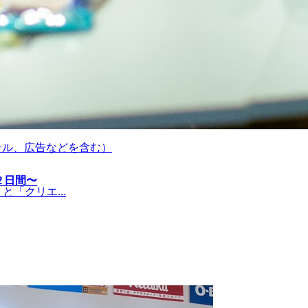
サル、広告などを含む）
２日間〜
「クリエ...