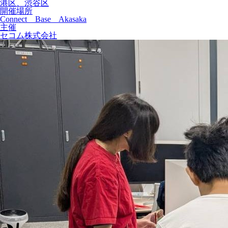
港区、渋谷区
開催場所
Connect Base Akasaka
主催
セコム株式会社