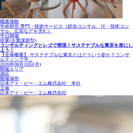
職業体験
学術研究,専門・技術サービス（総合コンサル、IT・技術コン
サル、広告などを含む）
平日開催
提案(企業課題型)
コンサルティングとレゴで実現！サステナブルな東京を形にし
よう！
【全体概要】 サステナブルな東京とはどういう姿か？コンサ
ルティング手...
2026年08月10日(月)
開催エリア
港区
開催場所
日本アイ・ビー・エム株式会社 本社
主催
日本アイ・ビー・エム株式会社