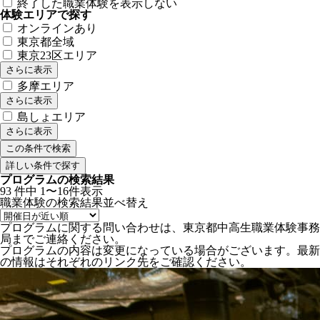
終了した職業体験を表示しない
体験エリアで探す
オンラインあり
東京都全域
東京23区エリア
さらに表示
多摩エリア
さらに表示
島しょエリア
さらに表示
詳しい条件で探す
プログラムの検索結果
93
件中
1〜16件表示
職業体験の検索結果
並べ替え
プログラムに関する問い合わせは、東京都中高生職業体験事務
局までご連絡ください。
プログラムの内容は変更になっている場合がございます。最新
の情報はそれぞれのリンク先をご確認ください。