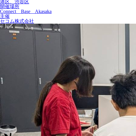
港区、渋谷区
開催場所
Connect Base Akasaka
主催
セコム株式会社