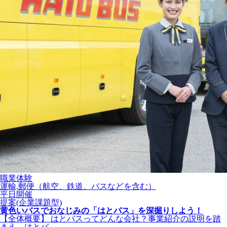
職業体験
運輸,郵便（航空、鉄道、バスなどを含む）
平日開催
提案(企業課題型)
黄色いバスでおなじみの「はとバス」を深掘りしよう！
【全体概要】 はとバスってどんな会社？事業紹介の説明を踏
まえ、はとバ...