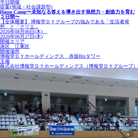
平日開催
提案(地域・社会課題型)
Hasso Camp〜未知なる答えを導き出す発想力・創造力を育む
２日間〜
【全体概要】 博報堂ＤＹグループの強みである「生活者発
想」と「クリエ...
2026年08月06日(木)、
2026年08月27日(木)
開催エリア
港区、江東区
開催場所
博報堂ＤＹホールディングス 赤坂Bizタワー
主催
株式会社博報堂ＤＹホールディングス（博報堂ＤＹグループ）