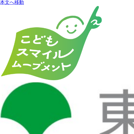
本文へ移動