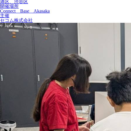
港区、渋谷区
開催場所
Connect Base Akasaka
主催
セコム株式会社