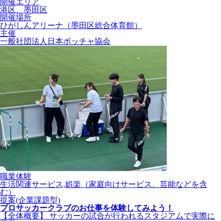
開催エリア
港区、墨田区
開催場所
ひがしんアリーナ（墨田区総合体育館）
主催
一般社団法人日本ボッチャ協会
職業体験
生活関連サービス,娯楽（家庭向けサービス、芸能などを含
む）
提案(企業課題型)
プロサッカークラブのお仕事を体験してみよう！
【全体概要】 サッカーの試合が行われるスタジアムで実際に