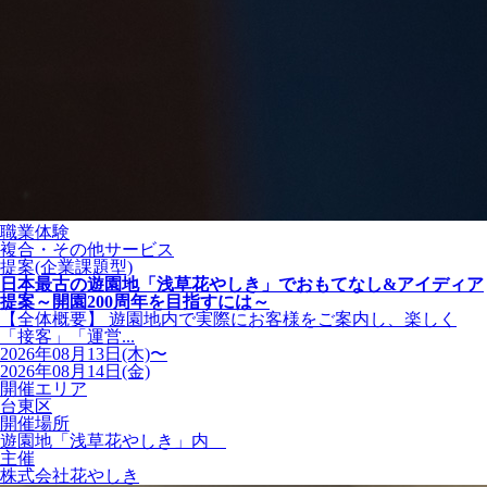
職業体験
複合・その他サービス
提案(企業課題型)
日本最古の遊園地「浅草花やしき」でおもてなし&アイディア
提案～開園200周年を目指すには～
【全体概要】 遊園地内で実際にお客様をご案内し、楽しく
「接客」「運営...
2026年08月13日(木)〜
2026年08月14日(金)
開催エリア
台東区
開催場所
遊園地「浅草花やしき」内
主催
株式会社花やしき