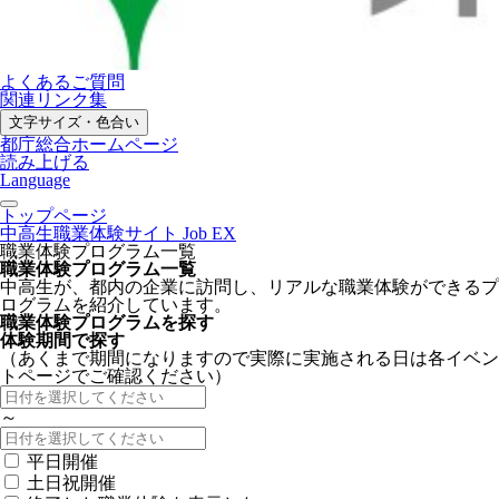
よくあるご質問
関連リンク集
文字サイズ・色合い
都庁総合ホームページ
読み上げる
Language
トップページ
中高生職業体験サイト Job EX
職業体験プログラム一覧
職業体験プログラム一覧
中高生が、都内の企業に訪問し、リアルな職業体験ができるプ
ログラムを紹介しています。
職業体験プログラムを探す
体験期間で探す
（あくまで期間になりますので実際に実施される日は各イベン
トページでご確認ください）
～
平日開催
土日祝開催