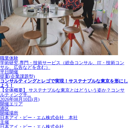
職業体験
学術研究,専門・技術サービス（総合コンサル、IT・技術コン
サル、広告などを含む）
平日開催
提案(企業課題型)
コンサルティングとレゴで実現！サステナブルな東京を形にし
よう！
【全体概要】 サステナブルな東京とはどういう姿か？コンサ
ルティング手...
2026年08月10日(月)
開催エリア
港区
開催場所
日本アイ・ビー・エム株式会社 本社
主催
日本アイ・ビー・エム株式会社