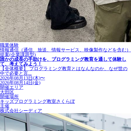
職業体験
情報通信（通信、放送、情報サービス、映像製作などを含む）
提案(企業課題型)
誰かの成長の手助けを、プログラミング教育を通して体験し
て、考えてみよう！
【全体概要】 プログラミング教育とはなんなのか、なぜ世の
中で必要と言...
2026年08月13日(木)〜
2026年08月14日(金)
開催エリア
大田区
開催場所
キッズプログラミング教室さくらぼ
主催
株式会社シーディア