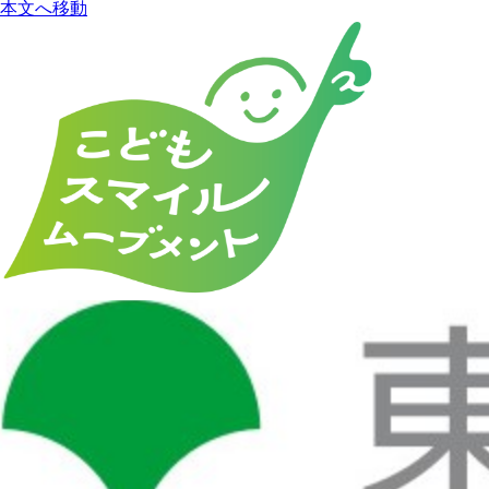
本文へ移動