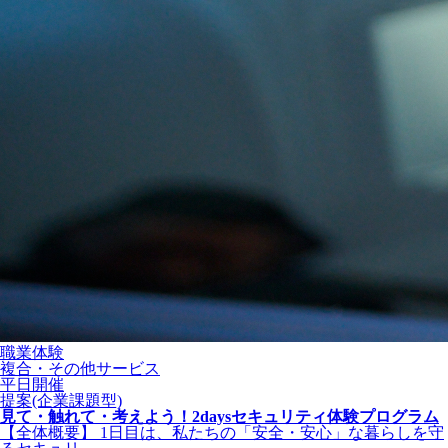
職業体験
複合・その他サービス
平日開催
提案(企業課題型)
見て・触れて・考えよう！2daysセキュリティ体験プログラム
【全体概要】 1日目は、私たちの「安全・安心」な暮らしを守