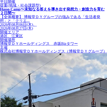
平日開催
提案(地域・社会課題型)
Hasso Camp〜未知なる答えを導き出す発想力・創造力を育む
２日間〜
【全体概要】 博報堂ＤＹグループの強みである「生活者発
想」と「クリエ...
2026年08月06日(木)、
2026年08月27日(木)
開催エリア
港区、江東区
開催場所
博報堂ＤＹホールディングス 赤坂Bizタワー
主催
株式会社博報堂ＤＹホールディングス（博報堂ＤＹグループ）