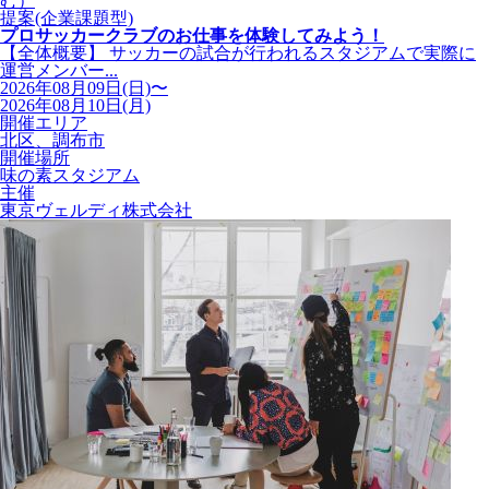
む）
提案(企業課題型)
プロサッカークラブのお仕事を体験してみよう！
【全体概要】 サッカーの試合が行われるスタジアムで実際に
運営メンバー...
2026年08月09日(日)〜
2026年08月10日(月)
開催エリア
北区、調布市
開催場所
味の素スタジアム
主催
東京ヴェルディ株式会社