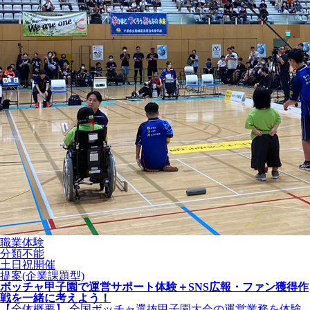
職業体験
分類不能
土日祝開催
提案(企業課題型)
ボッチャ甲子園で運営サポート体験＋SNS広報・ファン獲得作
戦を一緒に考えよう！
【全体概要】 全国ボッチャ選抜甲子園大会の運営業務を体験