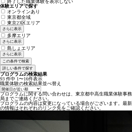
終了した職業体験を表示しない
体験エリアで探す
オンラインあり
東京都全域
東京23区エリア
さらに表示
多摩エリア
さらに表示
島しょエリア
さらに表示
詳しい条件で探す
プログラムの検索結果
93
件中
1〜16件表示
職業体験の検索結果
並べ替え
プログラムに関する問い合わせは、東京都中高生職業体験事務
局までご連絡ください。
プログラムの内容は変更になっている場合がございます。最新
の情報はそれぞれのリンク先をご確認ください。