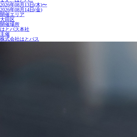
2026年08月13日(木)〜
2026年08月14日(金)
開催エリア
大田区
開催場所
はとバス本社
主催
株式会社はとバス