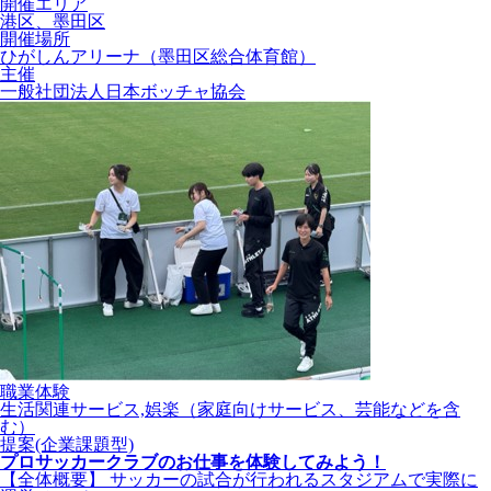
開催エリア
港区、墨田区
開催場所
ひがしんアリーナ（墨田区総合体育館）
主催
一般社団法人日本ボッチャ協会
職業体験
生活関連サービス,娯楽（家庭向けサービス、芸能などを含
む）
提案(企業課題型)
プロサッカークラブのお仕事を体験してみよう！
【全体概要】 サッカーの試合が行われるスタジアムで実際に