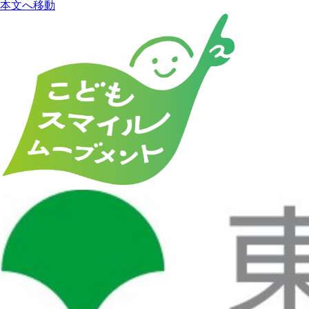
本文へ移動