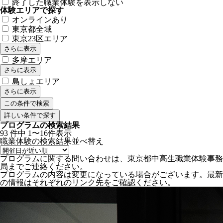
終了した職業体験を表示しない
体験エリアで探す
オンラインあり
東京都全域
東京23区エリア
さらに表示
多摩エリア
さらに表示
島しょエリア
さらに表示
詳しい条件で探す
プログラムの検索結果
93
件中
1〜16件表示
職業体験の検索結果
並べ替え
プログラムに関する問い合わせは、東京都中高生職業体験事務
局までご連絡ください。
プログラムの内容は変更になっている場合がございます。最新
の情報はそれぞれのリンク先をご確認ください。