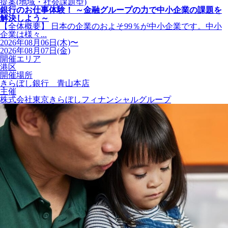
提案(地域・社会課題型)
銀行のお仕事体験！ ～金融グループの力で中小企業の課題を
解決しよう～
【全体概要】 日本の企業のおよそ99％が中小企業です。中小
企業は様々...
2026年08月06日(木)〜
2026年08月07日(金)
開催エリア
港区
開催場所
きらぼし銀行 青山本店
主催
株式会社東京きらぼしフィナンシャルグループ