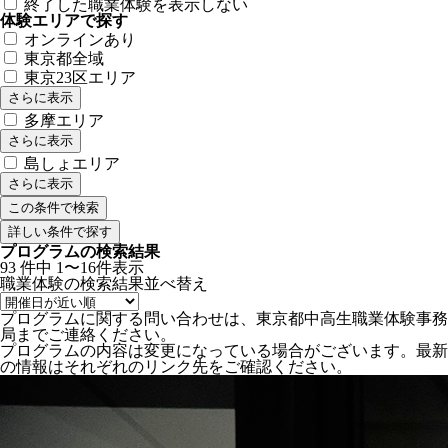
終了した職業体験を表示しない
体験エリアで探す
オンラインあり
東京都全域
東京23区エリア
さらに表示
多摩エリア
さらに表示
島しょエリア
さらに表示
詳しい条件で探す
プログラムの検索結果
93
件中
1〜16件表示
職業体験の検索結果
並べ替え
プログラムに関する問い合わせは、東京都中高生職業体験事務
局までご連絡ください。
プログラムの内容は変更になっている場合がございます。最新
の情報はそれぞれのリンク先をご確認ください。