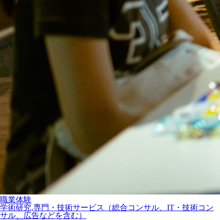
職業体験
学術研究,専門・技術サービス（総合コンサル、IT・技術コン
サル、広告などを含む）