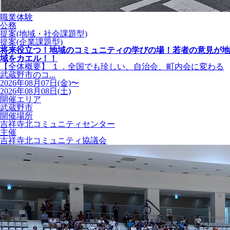
職業体験
公務
提案(地域・社会課題型)
提案(企業課題型)
将来役立つ！地域のコミュニティの学びの場！若者の意見が地
域をカエル！！
【全体概要】 １．全国でも珍しい、自治会、町内会に変わる
武蔵野市のコ...
2026年08月07日(金)〜
2026年08月08日(土)
開催エリア
武蔵野市
開催場所
吉祥寺北コミュニティセンター
主催
吉祥寺北コミュニティ協議会