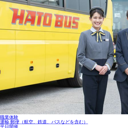
職業体験
運輸,郵便（航空、鉄道、バスなどを含む）
平日開催