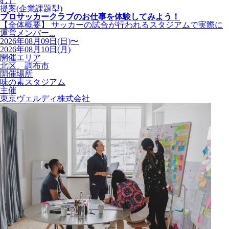
む）
提案(企業課題型)
プロサッカークラブのお仕事を体験してみよう！
【全体概要】 サッカーの試合が行われるスタジアムで実際に
運営メンバー...
2026年08月09日(日)〜
2026年08月10日(月)
開催エリア
北区、調布市
開催場所
味の素スタジアム
主催
東京ヴェルディ株式会社