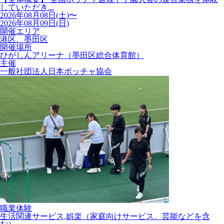
していただき...
2026年08月08日(土)〜
2026年08月09日(日)
開催エリア
港区、墨田区
開催場所
ひがしんアリーナ（墨田区総合体育館）
主催
一般社団法人日本ボッチャ協会
職業体験
生活関連サービス,娯楽（家庭向けサービス、芸能などを含