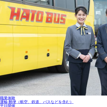
職業体験
運輸,郵便（航空、鉄道、バスなどを含む）
平日開催