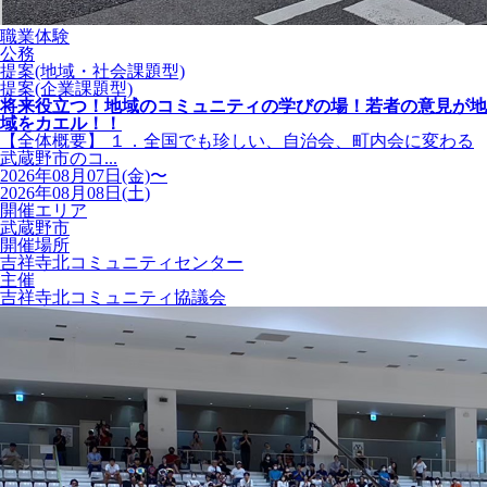
職業体験
公務
提案(地域・社会課題型)
提案(企業課題型)
将来役立つ！地域のコミュニティの学びの場！若者の意見が地
域をカエル！！
【全体概要】 １．全国でも珍しい、自治会、町内会に変わる
武蔵野市のコ...
2026年08月07日(金)〜
2026年08月08日(土)
開催エリア
武蔵野市
開催場所
吉祥寺北コミュニティセンター
主催
吉祥寺北コミュニティ協議会