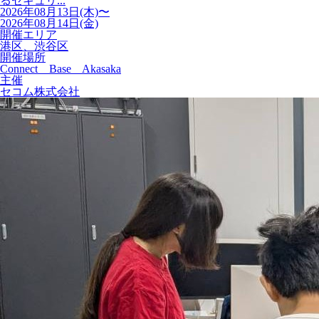
るセキュリ...
2026年08月13日(木)〜
2026年08月14日(金)
開催エリア
港区、渋谷区
開催場所
Connect Base Akasaka
主催
セコム株式会社