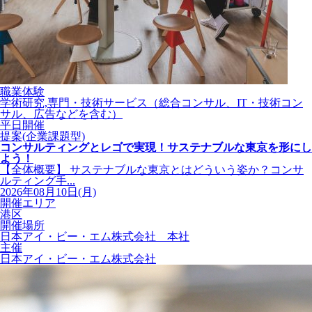
職業体験
学術研究,専門・技術サービス（総合コンサル、IT・技術コン
サル、広告などを含む）
平日開催
提案(企業課題型)
コンサルティングとレゴで実現！サステナブルな東京を形にし
よう！
【全体概要】 サステナブルな東京とはどういう姿か？コンサ
ルティング手...
2026年08月10日(月)
開催エリア
港区
開催場所
日本アイ・ビー・エム株式会社 本社
主催
日本アイ・ビー・エム株式会社