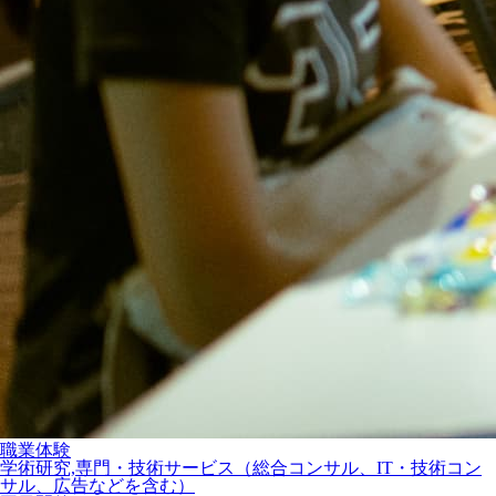
職業体験
学術研究,専門・技術サービス（総合コンサル、IT・技術コン
サル、広告などを含む）