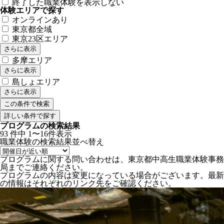
終了した職業体験を表示しない
体験エリアで探す
オンラインあり
東京都全域
東京23区エリア
さらに表示
多摩エリア
さらに表示
島しょエリア
さらに表示
詳しい条件で探す
プログラムの検索結果
93
件中
1〜16件表示
職業体験の検索結果
並べ替え
プログラムに関する問い合わせは、東京都中高生職業体験事務
局までご連絡ください。
プログラムの内容は変更になっている場合がございます。最新
の情報はそれぞれのリンク先をご確認ください。