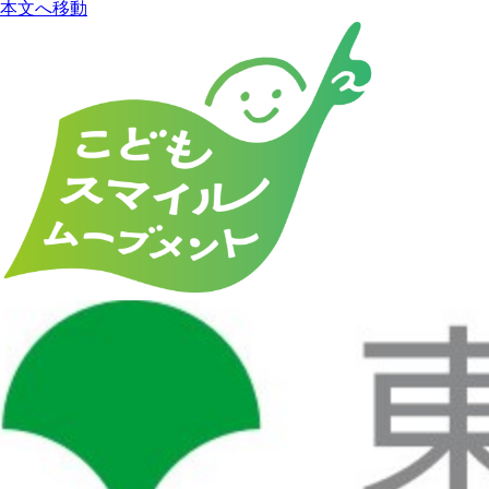
本文へ移動