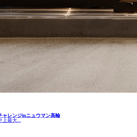
チャレンジinニュウマン高輪
最大...