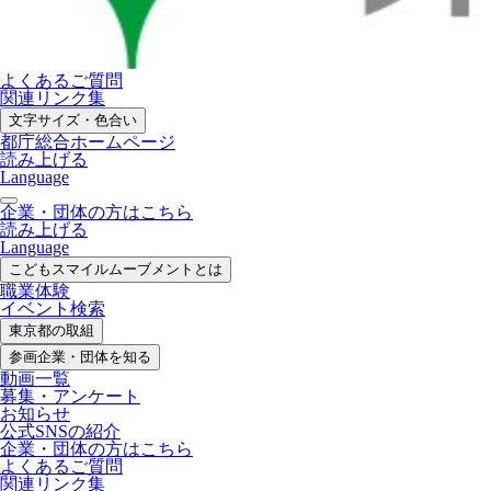
よくあるご質問
関連リンク集
文字サイズ・色合い
都庁総合ホームページ
読み上げる
Language
企業・団体の方はこちら
読み上げる
Language
こどもスマイル
ムーブメントとは
職業体験
イベント検索
東京都の取組
参画企業・
団体を知る
動画一覧
募集・
アンケート
お知らせ
公式SNS
の紹介
企業・団体の方
はこちら
よくあるご質問
関連リンク集