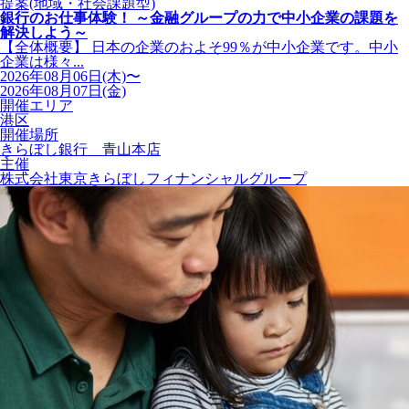
提案(地域・社会課題型)
銀行のお仕事体験！ ～金融グループの力で中小企業の課題を
解決しよう～
【全体概要】 日本の企業のおよそ99％が中小企業です。中小
企業は様々...
2026年08月06日(木)〜
2026年08月07日(金)
開催エリア
港区
開催場所
きらぼし銀行 青山本店
主催
株式会社東京きらぼしフィナンシャルグループ