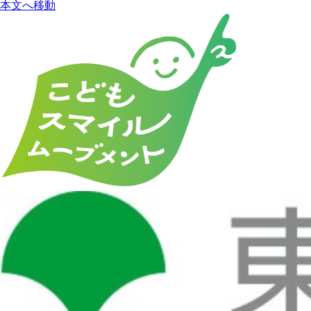
本文へ移動